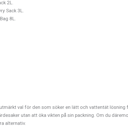
ack 2L.
Dry Sack 3L.
 Bag 8L.
märkt val för den som söker en lätt och vattentät lösning fö
ärdesaker utan att öka vikten på sin packning. Om du däremot
a alternativ.