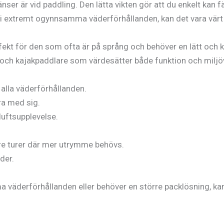
ser är vid paddling. Den lätta vikten gör att du enkelt kan fä
e i extremt ogynnsamma väderförhållanden, kan det vara värt
kt för den som ofta är på språng och behöver en lätt och ko
er och kajakpaddlare som värdesätter både funktion och miljö
 alla väderförhållanden.
ra med sig.
iluftsupplevelse.
re turer där mer utrymme behövs.
der.
väderförhållanden eller behöver en större packlösning, kan 