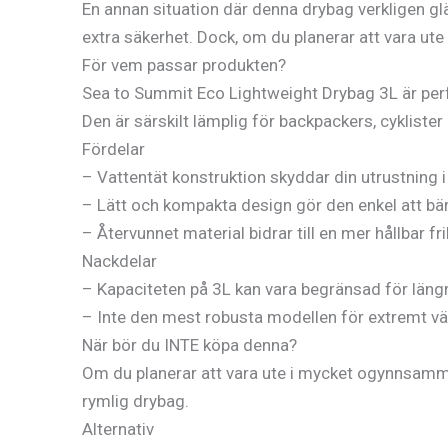
En annan situation där denna drybag verkligen glän
extra säkerhet. Dock, om du planerar att vara ut
För vem passar produkten?
Sea to Summit Eco Lightweight Drybag 3L är perfe
Den är särskilt lämplig för backpackers, cyklist
Fördelar
– Vattentät konstruktion skyddar din utrustning i
– Lätt och kompakta design gör den enkel att bä
– Återvunnet material bidrar till en mer hållbar fr
Nackdelar
– Kapaciteten på 3L kan vara begränsad för läng
– Inte den mest robusta modellen för extremt vä
När bör du INTE köpa denna?
Om du planerar att vara ute i mycket ogynnsamma 
rymlig drybag.
Alternativ