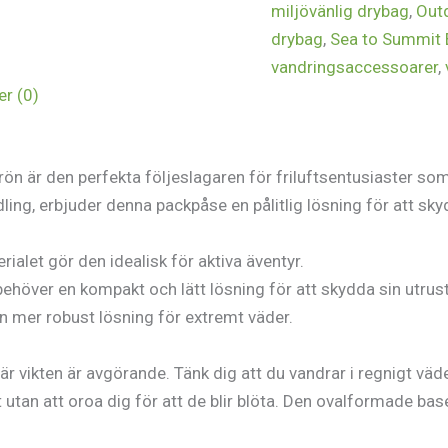
miljövänlig drybag
,
Out
drybag
,
Sea to Summit 
vandringsaccessoarer
,
r (0)
n är den perfekta följeslagaren för friluftsentusiaster som v
ling, erbjuder denna packpåse en pålitlig lösning för att sk
ialet gör den idealisk för aktiva äventyr.
ehöver en kompakt och lätt lösning för att skydda sin utrus
en mer robust lösning för extremt väder.
är vikten är avgörande. Tänk dig att du vandrar i regnigt v
 utan att oroa dig för att de blir blöta. Den ovalformade bas