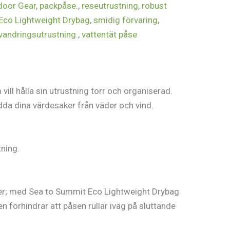
door Gear
,
packpåse.
,
reseutrustning
,
robust
Eco Lightweight Drybag
,
smidig förvaring
,
vandringsutrustning.
,
vattentät påse
ill hålla sin utrustning torr och organiserad.
ydda dina värdesaker från väder och vind.
tning.
äder; med Sea to Summit Eco Lightweight Drybag
en förhindrar att påsen rullar iväg på sluttande