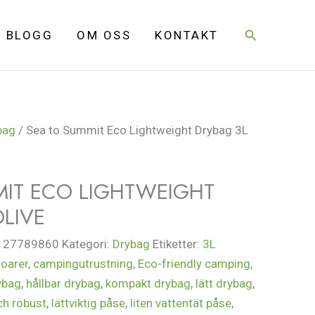
Sök
BLOGG
OM OSS
KONTAKT
bag
/ Sea to Summit Eco Lightweight Drybag 3L
MIT ECO LIGHTWEIGHT
LIVE
127789860
Kategori:
Drybag
Etiketter:
3L
oarer
,
campingutrustning
,
Eco-friendly camping
,
ybag
,
hållbar drybag
,
kompakt drybag
,
lätt drybag
,
och robust
,
lättviktig påse
,
liten vattentät påse
,