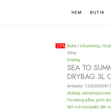
HEM
BUTIK
-22%
Butik
/
Utrustning
/
Dry
Olive
Drybag
SEA TO SUM
DRYBAG 3L O
Artikelnr:
1242000087
drybag
,
campingaccess
förvaring påse
,
grön dr
lätt och kompakt
,
lätt 