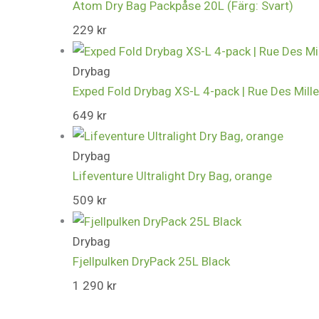
Atom Dry Bag Packpåse 20L (Färg: Svart)
229
kr
Drybag
Exped Fold Drybag XS-L 4-pack | Rue Des Mille
649
kr
Drybag
Lifeventure Ultralight Dry Bag, orange
509
kr
Drybag
Fjellpulken DryPack 25L Black
1 290
kr