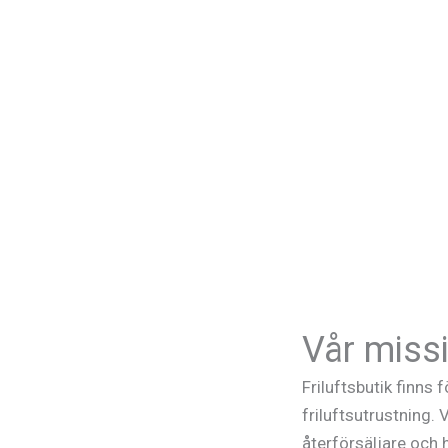
Vår miss
Friluftsbutik finns f
friluftsutrustning. 
återförsäljare och 