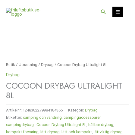
Hoppa
till
Sök
innehåll
Butik
/
Utrustning
/
Drybag
/ Cocoon Drybag Ultralight 8L
Drybag
COCOON DRYBAG ULTRALIGHT
8L
Artikelnr:
1248382279984184365
Kategori:
Drybag
Etiketter:
camping och vandring
,
campingaccessoarer
,
campingdrybag.
,
Cocoon Drybag Ultralight 8L
,
hållbar drybag
,
kompakt förvaring
,
lätt drybag
,
lätt och kompakt
,
lättviktig drybag
,