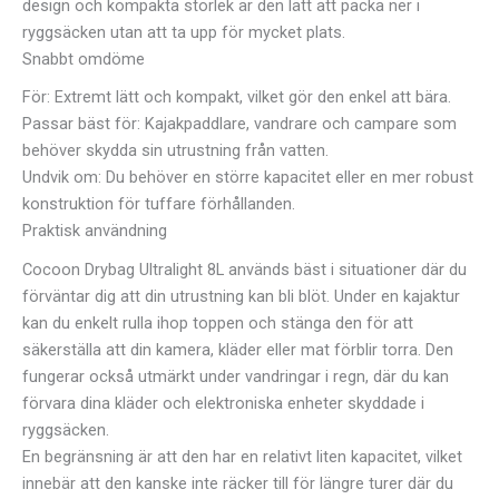
design och kompakta storlek är den lätt att packa ner i
ryggsäcken utan att ta upp för mycket plats.
Snabbt omdöme
För: Extremt lätt och kompakt, vilket gör den enkel att bära.
Passar bäst för: Kajakpaddlare, vandrare och campare som
behöver skydda sin utrustning från vatten.
Undvik om: Du behöver en större kapacitet eller en mer robust
konstruktion för tuffare förhållanden.
Praktisk användning
Cocoon Drybag Ultralight 8L används bäst i situationer där du
förväntar dig att din utrustning kan bli blöt. Under en kajaktur
kan du enkelt rulla ihop toppen och stänga den för att
säkerställa att din kamera, kläder eller mat förblir torra. Den
fungerar också utmärkt under vandringar i regn, där du kan
förvara dina kläder och elektroniska enheter skyddade i
ryggsäcken.
En begränsning är att den har en relativt liten kapacitet, vilket
innebär att den kanske inte räcker till för längre turer där du