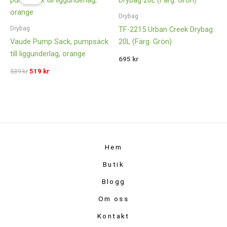
priset
priset
var:
är:
Drybag
539 kr.
519 kr.
Drybag
TF-2215 Urban Creek Drybag
Vaude Pump Sack, pumpsäck
20L (Färg: Grön)
till liggunderlag, orange
695
kr
539
kr
519
kr
Hem
Butik
Blogg
Om oss
Kontakt