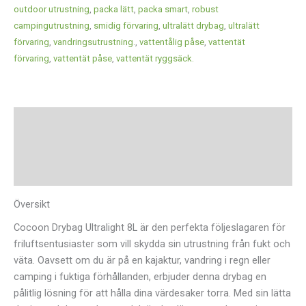
outdoor utrustning
,
packa lätt
,
packa smart
,
robust
campingutrustning
,
smidig förvaring
,
ultralätt drybag
,
ultralätt
förvaring
,
vandringsutrustning.
,
vattentålig påse
,
vattentät
förvaring
,
vattentät påse
,
vattentät ryggsäck.
Beskrivning
Ytterligare information
Recensioner (0)
Översikt
Cocoon Drybag Ultralight 8L är den perfekta följeslagaren för
friluftsentusiaster som vill skydda sin utrustning från fukt och
väta. Oavsett om du är på en kajaktur, vandring i regn eller
camping i fuktiga förhållanden, erbjuder denna drybag en
pålitlig lösning för att hålla dina värdesaker torra. Med sin lätta