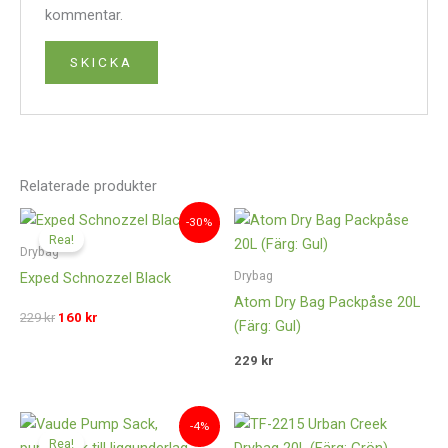
kommentar.
Relaterade produkter
Det
Det
-30%
ursprungliga
nuvarande
Rea!
priset
priset
Drybag
var:
är:
Drybag
Exped Schnozzel Black
229 kr.
160 kr.
Atom Dry Bag Packpåse 20L
229
kr
160
kr
(Färg: Gul)
229
kr
Det
Det
-4%
ursprungliga
nuvarande
Rea!