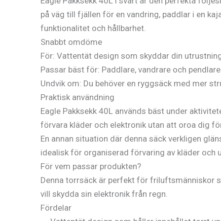
Eagle Pakksekk 40L i svart är den perfekta följes
på väg till fjällen för en vandring, paddlar i en 
funktionalitet och hållbarhet.
Snabbt omdöme
För: Vattentät design som skyddar din utrustning 
Passar bäst för: Paddlare, vandrare och pendlar
Undvik om: Du behöver en ryggsäck med mer struk
Praktisk användning
Eagle Pakksekk 40L används bäst under aktivitete
förvara kläder och elektronik utan att oroa dig för
En annan situation där denna säck verkligen glänser
idealisk för organiserad förvaring av kläder och
För vem passar produkten?
Denna torrsäck är perfekt för friluftsmänniskor 
vill skydda sin elektronik från regn.
Fördelar