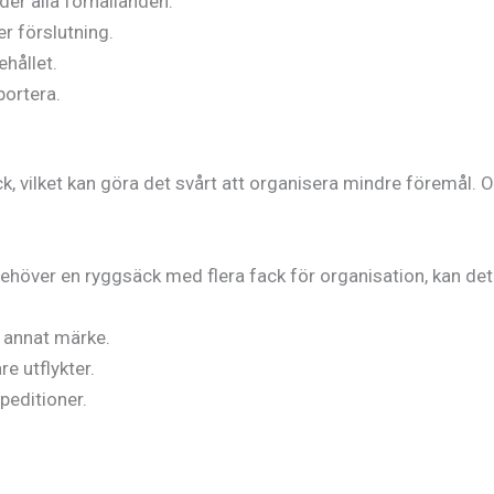
der alla förhållanden.
r förslutning.
ehållet.
portera.
ack, vilket kan göra det svårt att organisera mindre föremål
behöver en ryggsäck med flera fack för organisation, kan det
tt annat märke.
re utflykter.
peditioner.