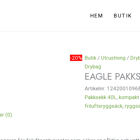
HEM
BUTIK
-20%
Butik
/
Utrustning
/
Dry
Drybag
EAGLE PAKKS
Artikelnr:
1242001096
Pakksekk 40L
,
kompakt 
friluftsryggsäck
,
ryggsä
r (0)