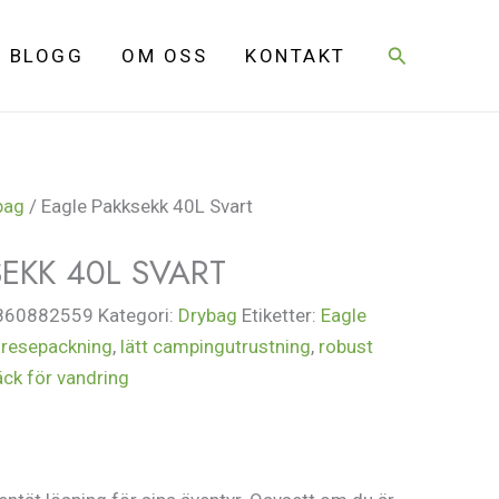
Sök
BLOGG
OM OSS
KONTAKT
bag
/ Eagle Pakksekk 40L Svart
EKK 40L SVART
860882559
Kategori:
Drybag
Etiketter:
Eagle
resepackning
,
lätt campingutrustning
,
robust
ck för vandring