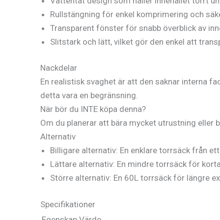
Vattentät design som håller innehållet torrt un
Rullstängning för enkel komprimering och säke
Transparent fönster för snabb överblick av inn
Slitstark och lätt, vilket gör den enkel att trans
Nackdelar
En realistisk svaghet är att den saknar interna f
detta vara en begränsning.
När bör du INTE köpa denna?
Om du planerar att bära mycket utrustning eller 
Alternativ
Billigare alternativ: En enklare torrsäck från e
Lättare alternativ: En mindre torrsäck för korta
Större alternativ: En 60L torrsäck för längre ex
Specifikationer
Egenskap
Värde