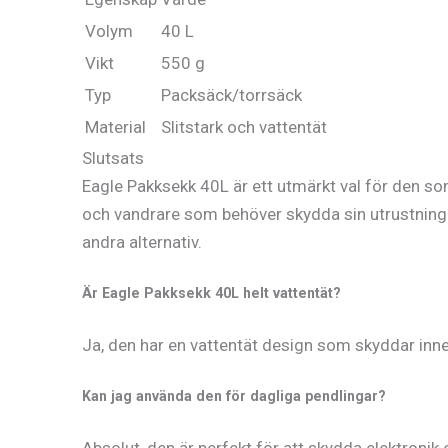
Volym
40 L
Vikt
550 g
Typ
Packsäck/torrsäck
Material
Slitstark och vattentät
Slutsats
Eagle Pakksekk 40L är ett utmärkt val för den som
och vandrare som behöver skydda sin utrustning 
andra alternativ.
Är Eagle Pakksekk 40L helt vattentät?
Ja, den har en vattentät design som skyddar inne
Kan jag använda den för dagliga pendlingar?
Absolut, den är perfekt för att skydda elektronik