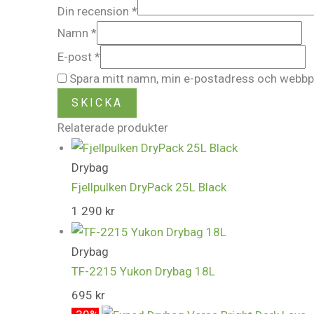
Din recension
*
Namn
*
E-post
*
Spara mitt namn, min e-postadress och webbpla
Relaterade produkter
Drybag
Fjellpulken DryPack 25L Black
1 290
kr
Drybag
TF-2215 Yukon Drybag 18L
695
kr