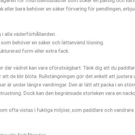
lagaren för friluftsentusiaster som söker en pålitlig och vat
kajak eller bara behöver en säker förvaring för pendlingen, er
i alla väderförhållanden.
e som behöver en säker och lättanvänd lösning.
turerad form eller extra fack.
r där vädret kan vara oförutsägbart. Tänk dig att du paddlar
 att de blir blöta. Rullstängningen gör det enkelt att justera v
 är under längre vandringar. Den är lätt att packa i en större
 utrustning. Dock kan den begränsade storleken vara en nack
som ofta vistas i fuktiga miljöer, som paddlare och vandrar