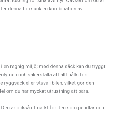
tentät lösning för sina äventyr. Oavsett om du är
bjuder denna torrsäck en kombination av
 i en regnig miljö; med denna säck kan du tryggt
olymen och säkerställa att allt hålls torrt.
 ryggsäck eller stuva i bilen, vilket gör den
del om du har mycket utrustning att bära.
e. Den är också utmärkt för den som pendlar och