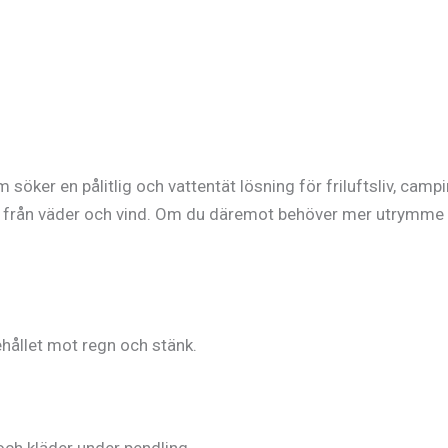
 söker en pålitlig och vattentät lösning för friluftsliv, cam
från väder och vind. Om du däremot behöver mer utrymme el
hållet mot regn och stänk.
 och kläder under pendling.