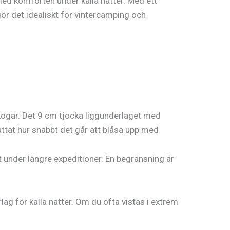
med komforten under kalla nätter. Med ett
gör det idealiskt för vintercamping och
 skogar. Det 9 cm tjocka liggunderlaget med
tat hur snabbt det går att blåsa upp med
et under längre expeditioner. En begränsning är
ag för kalla nätter. Om du ofta vistas i extrem