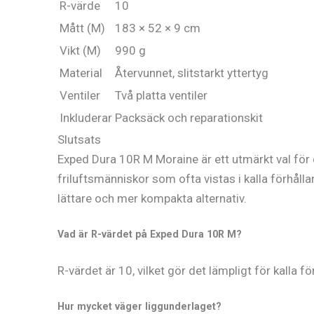
R-värde
10
Mått (M)
183 × 52 × 9 cm
Vikt (M)
990 g
Material
Återvunnet, slitstarkt yttertyg
Ventiler
Två platta ventiler
Inkluderar
Packsäck och reparationskit
Slutsats
Exped Dura 10R M Moraine är ett utmärkt val för d
friluftsmänniskor som ofta vistas i kalla förhåll
lättare och mer kompakta alternativ.
Vad är R-värdet på Exped Dura 10R M?
R-värdet är 10, vilket gör det lämpligt för kalla fö
Hur mycket väger liggunderlaget?