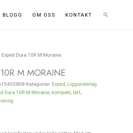
Sök
BLOGG
OM OSS
KONTAKT
 Exped Dura 10R M Moraine
 10R M MORAINE
615455808
Kategorier:
Exped
,
Liggunderlag
d Dura 10R M Moraine
,
kompakt
,
lätt
,
ndring