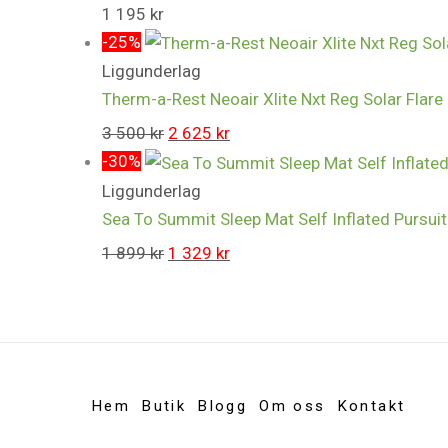
1 195
kr
-25%
Liggunderlag
Therm-a-Rest Neoair Xlite Nxt Reg Solar Flare
3 500
kr
2 625
kr
-30%
Liggunderlag
Sea To Summit Sleep Mat Self Inflated Pursu
1 899
kr
1 329
kr
Hem
Butik
Blogg
Om oss
Kontakt