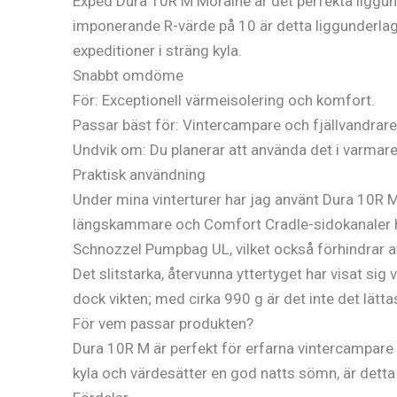
Exped Dura 10R M Moraine är det perfekta liggund
imponerande R-värde på 10 är detta liggunderlag de
expeditioner i sträng kyla.
Snabbt omdöme
För: Exceptionell värmeisolering och komfort.
Passar bäst för: Vintercampare och fjällvandrare 
Undvik om: Du planerar att använda det i varmare k
Praktisk användning
Under mina vinterturer har jag använt Dura 10R M 
längskammare och Comfort Cradle-sidokanaler hå
Schnozzel Pumpbag UL, vilket också förhindrar at
Det slitstarka, återvunna yttertyget har visat sig
dock vikten; med cirka 990 g är det inte det lättas
För vem passar produkten?
Dura 10R M är perfekt för erfarna vintercampare o
kyla och värdesätter en god natts sömn, är detta 