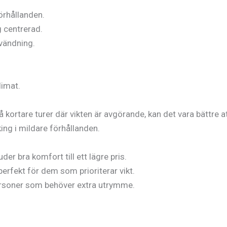
örhållanden.
 centrerad.
nvändning.
limat.
 kortare turer där vikten är avgörande, kan det vara bättre at
ing i mildare förhållanden.
er bra komfort till ett lägre pris.
perfekt för dem som prioriterar vikt.
personer som behöver extra utrymme.