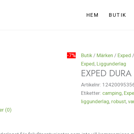
HEM
BUTIK
-7%
Butik
/
Märken
/
Exped
/
Exped
,
Liggunderlag
EXPED DURA
Artikelnr:
1242009535
Etiketter:
camping
,
Expe
liggunderlag
,
robust
,
va
r (0)