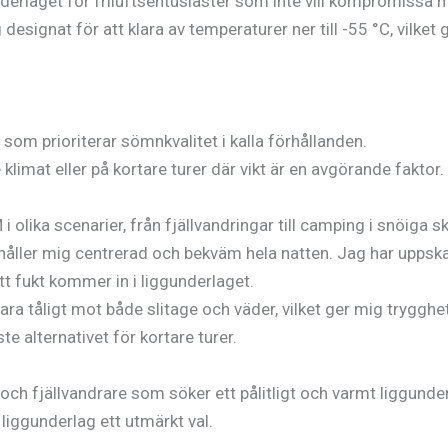
erlaget för friluftsentusiaster som inte vill kompromissa 
signat för att klara av temperaturer ner till -55 °C, vilket 
som prioriterar sömnkvalitet i kalla förhållanden.
limat eller på kortare turer där vikt är en avgörande faktor.
i olika scenarier, från fjällvandringar till camping i snöiga
ller mig centrerad och bekväm hela natten. Jag har uppskat
t fukt kommer in i liggunderlaget.
 vara tåligt mot både slitage och väder, vilket ger mig tryggh
te alternativet för kortare turer.
ch fjällvandrare som söker ett pålitligt och varmt liggunderl
liggunderlag ett utmärkt val.