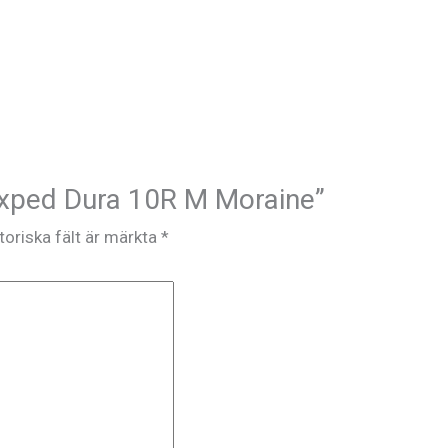
”Exped Dura 10R M Moraine”
toriska fält är märkta
*