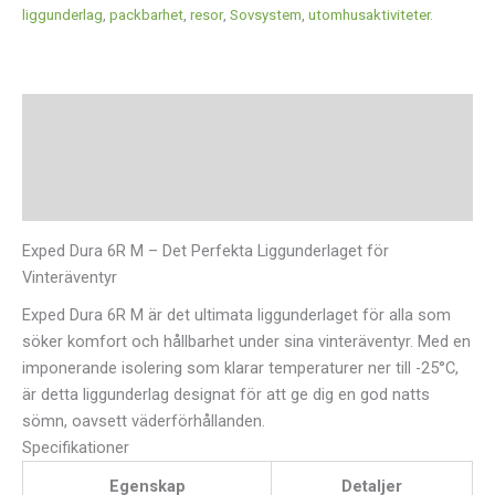
liggunderlag
,
packbarhet
,
resor
,
Sovsystem
,
utomhusaktiviteter.
Beskrivning
Ytterligare information
Recensioner (0)
Exped Dura 6R M – Det Perfekta Liggunderlaget för
Vinteräventyr
Exped Dura 6R M är det ultimata liggunderlaget för alla som
söker komfort och hållbarhet under sina vinteräventyr. Med en
imponerande isolering som klarar temperaturer ner till -25°C,
är detta liggunderlag designat för att ge dig en god natts
sömn, oavsett väderförhållanden.
Specifikationer
Egenskap
Detaljer