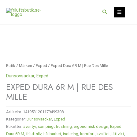
Hoppa
till
Sök
innehåll
Butik
/
Märken
/
Exped
/ Exped Dura 6R M | Rue Des Mille
Dunsovsäckar
,
Exped
EXPED DURA 6R M | RUE DES
MILLE
Artikelnr:
1419531201179499308
Kategorier:
Dunsovsäckar
,
Exped
Etiketter:
äventyr
,
campingutrustning
,
ergonomisk design
,
Exped
Dura 6R M
,
friluftsliv
,
hållbarhet
,
isolering
,
komfort
,
kvalitet
,
lättvikt
,