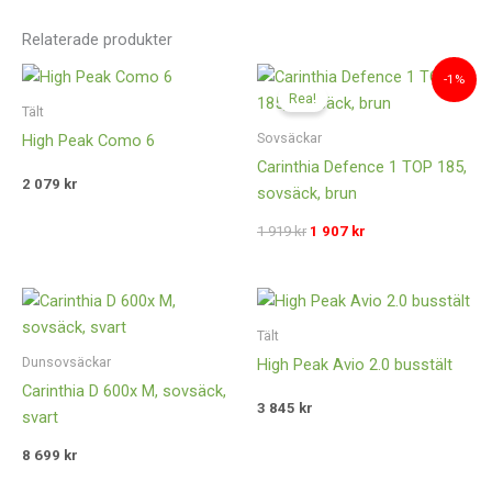
Relaterade produkter
Det
Det
-1%
ursprungliga
nuvarande
Rea!
priset
priset
Tält
var:
är:
Sovsäckar
High Peak Como 6
1
1
Carinthia Defence 1 TOP 185,
919 kr.
907 kr.
2 079
kr
sovsäck, brun
1 919
kr
1 907
kr
Tält
Dunsovsäckar
High Peak Avio 2.0 busstält
Carinthia D 600x M, sovsäck,
3 845
kr
svart
8 699
kr