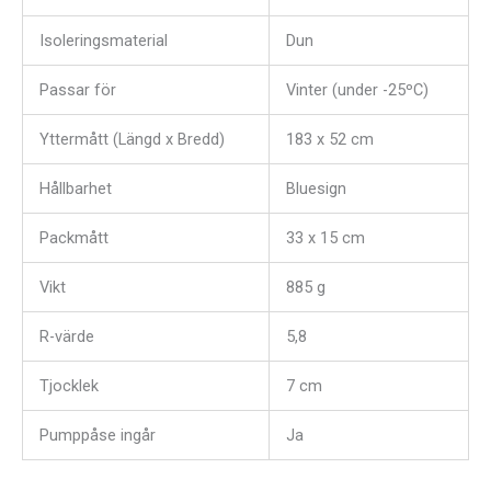
Isoleringsmaterial
Dun
Passar för
Vinter (under -25ºC)
Yttermått (Längd x Bredd)
183 x 52 cm
Hållbarhet
Bluesign
Packmått
33 x 15 cm
Vikt
885 g
R-värde
5,8
Tjocklek
7 cm
Pumppåse ingår
Ja