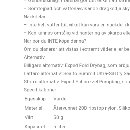
– Genomskinligt material gör det enkelt att se in
– Sömtejpad och vattenavvisande dragkedja skyd
Nackdelar
– Inte helt vattentät, vilket kan vara en nackdel i k
– Kan kännas ömtålig vid hantering av skarpa ell
När bör du INTE köpa denna?
Om du planerar att vistas i extremt väder eller b
Alternativ
Billigare alternativ: Exped Fold Drybag, som erbjude
Lättare alternativ: Sea to Summit Ultra-Sil Dry S
Större alternativ: Exped Schnozzel Pumpbag, so
Specifikationer
Egenskap
Värde
Material
Återvunnet 20D ripstop nylon, Sili
Vikt
50 g
Kapacitet
5 liter