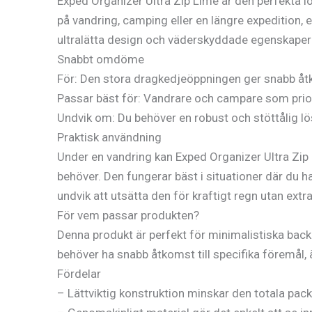
Exped Organizer Ultra Zip Lime är den perfekta lö
på vandring, camping eller en längre expedition, 
ultralätta design och väderskyddade egenskaper 
Snabbt omdöme
För: Den stora dragkedjeöppningen ger snabb åtko
Passar bäst för: Vandrare och campare som priori
Undvik om: Du behöver en robust och stöttålig lö
Praktisk användning
Under en vandring kan Exped Organizer Ultra Zip L
behöver. Den fungerar bäst i situationer där du 
undvik att utsätta den för kraftigt regn utan extr
För vem passar produkten?
Denna produkt är perfekt för minimalistiska back
behöver ha snabb åtkomst till specifika föremål, ä
Fördelar
– Lättviktig konstruktion minskar den totala pack