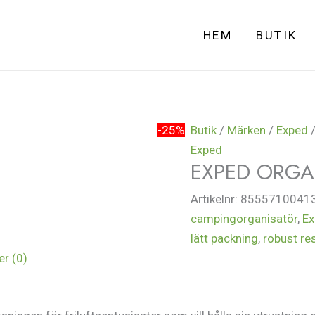
HEM
BUTIK
-25%
Butik
/
Märken
/
Exped
/
Exped
EXPED ORGAN
Artikelnr:
8555710041
campingorganisatör
,
Ex
lätt packning
,
robust re
r (0)