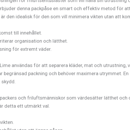
sningen för friluftsentusiaster som vill hålla sin utrustning 
erbjuder denna packpåse en smart och effektiv metod för att 
är den idealisk för den som vill minimera vikten utan att k
mst till innehållet.
terar organisation och lätthet.
sning för extremt väder.
ime användas för att separera kläder, mat och utrustning, vil
har begränsad packning och behöver maximera utrymmet. En be
a skydd.
packers och friluftsmänniskor som värdesätter lätthet och o
r detta ett utmärkt val.
vikten.