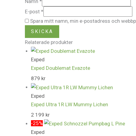
Namn
*
E-post
*
Spara mitt namn, min e-postadress och webbpla
Relaterade produkter
Exped
Exped Doublemat Evazote
879
kr
Exped
Exped Ultra 1R LW Mummy Lichen
2 199
kr
-25%
Exped