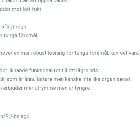
nehållet utan att öppna påsen.
dar mot lätt fukt.
raftigt regn.
er tunga föremål.
ehöver en mer robust lösning för tunga föremål, kan det vara 
r liknande funktionalitet till ett lägre pris.
ack, som är ännu lättare men kanske inte lika organiserad.
m erbjuder mer utrymme men är tyngre.
kon/PU-belagd