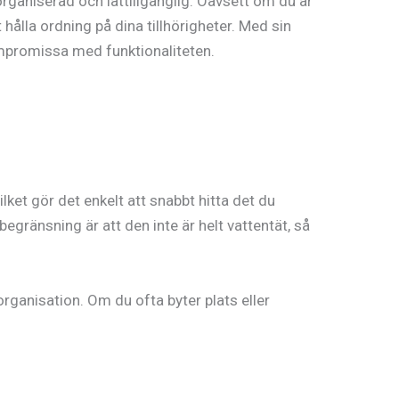
organiserad och lättillgänglig. Oavsett om du är
hålla ordning på dina tillhörigheter. Med sin
ompromissa med funktionaliteten.
ket gör det enkelt att snabbt hitta det du
gränsning är att den inte är helt vattentät, så
rganisation. Om du ofta byter plats eller