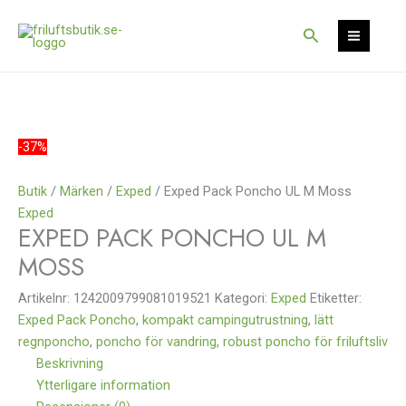
Hoppa
Det
Det
Rea!
till
ursprungliga
nuvarande
Sök
innehåll
priset
priset
var:
är:
1
787 kr.
049 kr.
-37%
Butik
/
Märken
/
Exped
/ Exped Pack Poncho UL M Moss
Exped
EXPED PACK PONCHO UL M
MOSS
Artikelnr:
1242009799081019521
Kategori:
Exped
Etiketter:
Exped Pack Poncho
,
kompakt campingutrustning
,
lätt
regnponcho
,
poncho för vandring
,
robust poncho för friluftsliv
Beskrivning
Ytterligare information