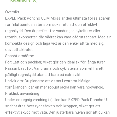
Recensioner (0)
Översikt
EXPED Pack Poncho UL M Moss är den ultimata följeslagaren
för friluftsentusiaster som söker ett lätt och effektivt
regnskydd. Den är perfekt för vandringar, cykelturer eller
utomhuskonserter, där vädret kan vara oförutsägbart. Med sin
kompakta design och låga vikt är den enkel att ta med sig,
oavsett aktivitet.
Snabbt omdöme
För: Lätt och packbar, vilket gör den idealisk för långa turer.
Passar bäst för: Vandrarna och cyklisterna som vill ha ett
pålitligt regnskydd utan att bära på extra vikt.
Undvik om: Du planerar att vistas i extremt blåsiga
förhållanden, där en mer robust jacka kan vara nödvändig.
Praktisk användning
Under en regnig vandring i fjällen kan EXPED Pack Poncho UL
snabbt dras över ryggsäcken och kroppen, vilket ger ett
effektivt skydd mot väta. Den justerbara huvan gör att du kan