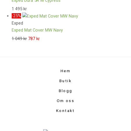
Exped Dura 5R M Cypress
1 495
kr
-25%
Exped
Exped Mat Cover MW Navy
1 049
kr
787
kr
Hem
Butik
Blogg
Om oss
Kontakt