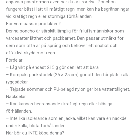
anpassa passformen även när du är i rörelse. Ponchon
fungerar bäst i lätt till måttligt regn, men kan ha begränsningar
vid kraftigt regn eller stormiga förhållanden.
För vem passar produkten?
Denna poncho är särskilt lämplig för friluftsmänniskor som
värdesätter lätthet och packbarhet. Den passar utmärkt för
dem som ofta är på språng och behöver ett snabbt och
effektivt skydd mot regn.
Fördelar
– Låg vikt på endast 215 g gör den lätt att bära.
– Kompakt packstorlek (25 × 25 cm) gör att den får plats i alla
ryggsäckar.
– Tejpade sömmar och PU-belagd nylon ger bra vattentålighet.
Nackdelar
– Kan kännas begränsande i kraftigt regn eller blåsiga
förhållanden.
– Inte lika isolerande som en jacka, vilket kan vara en nackdel
under kalla, blöta förhållanden.
När bör du INTE köpa denna?