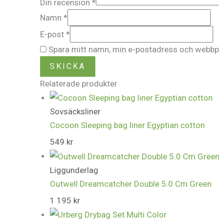
Din recension
*
Namn
*
E-post
*
Spara mitt namn, min e-postadress och webbpla
Relaterade produkter
Sovsäcksliner
Cocoon Sleeping bag liner Egyptian cotton
549
kr
Liggunderlag
Outwell Dreamcatcher Double 5.0 Cm Green
1 195
kr