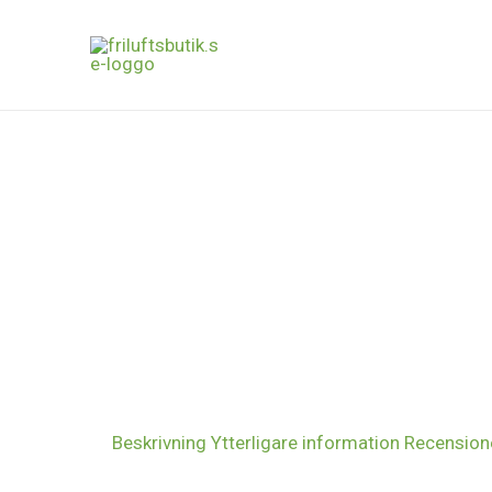
Hoppa
till
innehåll
Beskrivning
Ytterligare information
Recensione