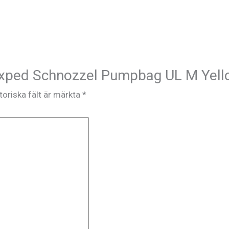
 ”Exped Schnozzel Pumpbag UL M Yell
toriska fält är märkta
*