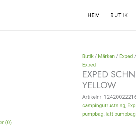
HEM
BUTIK
Butik
/
Märken
/
Exped
/
Exped
EXPED SCHN
YELLOW
Artikelnr:
1242002221
campingutrustning
,
Exp
pumpbag
,
lätt pumpbag
r (0)