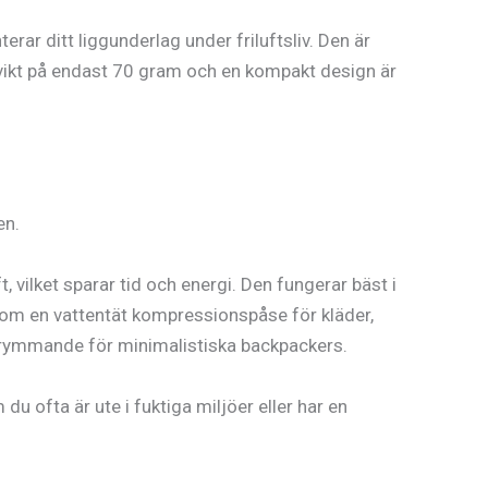
ar ditt liggunderlag under friluftsliv. Den är
 vikt på endast 70 gram och en kompakt design är
en.
vilket sparar tid och energi. Den fungerar bäst i
r som en vattentät kompressionspåse för kläder,
t skrymmande för minimalistiska backpackers.
u ofta är ute i fuktiga miljöer eller har en