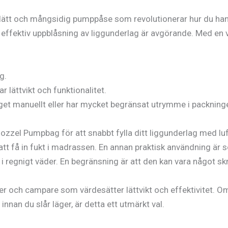
ätt och mångsidig pumppåse som revolutionerar hur du hanter
 effektiv uppblåsning av liggunderlag är avgörande. Med en
g.
r lättvikt och funktionalitet.
aget manuellt eller har mycket begränsat utrymme i packning
el Pumpbag för att snabbt fylla ditt liggunderlag med luft, 
a att få in fukt i madrassen. En annan praktisk användning ä
ven i regnigt väder. En begränsning är att den kan vara någo
r och campare som värdesätter lättvikt och effektivitet. Om d
nnan du slår läger, är detta ett utmärkt val.