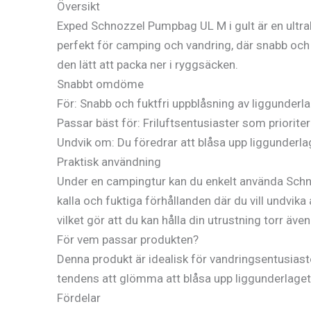
Översikt
Exped Schnozzel Pumpbag UL M i gult är en ultral
perfekt för camping och vandring, där snabb och
den lätt att packa ner i ryggsäcken.
Snabbt omdöme
För: Snabb och fuktfri uppblåsning av liggunderla
Passar bäst för: Friluftsentusiaster som prioritera
Undvik om: Du föredrar att blåsa upp liggunderl
Praktisk användning
Under en campingtur kan du enkelt använda Schnozz
kalla och fuktiga förhållanden där du vill undvik
vilket gör att du kan hålla din utrustning torr ä
För vem passar produkten?
Denna produkt är idealisk för vandringsentusiaste
tendens att glömma att blåsa upp liggunderlaget i
Fördelar