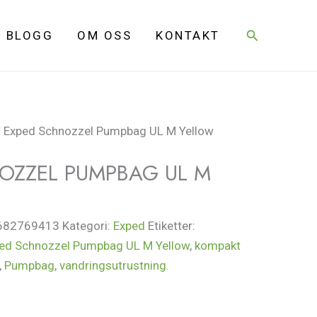
Sök
BLOGG
OM OSS
KONTAKT
 Exped Schnozzel Pumpbag UL M Yellow
OZZEL PUMPBAG UL M
682769413
Kategori:
Exped
Etiketter:
ed Schnozzel Pumpbag UL M Yellow
,
kompakt
,
Pumpbag
,
vandringsutrustning.