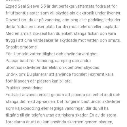
Exped Seal Sleeve 5.5 är det perfekta vattentäta fodralet för
friluftsentusiaster som vill skydda sin elektronik under äventyr.
Oavsett om du är på vandring, camping eller paddling, erbjuder
detta fodral en säker plats för din mobiltelefon eller läsplatta.
Med en smart zip-seal kan du enkelt stänga fickan och vara
trygg i att dina värdesaker är skyddade mot vatten och smuts.
Snabbt omdöme
För: Utmärkt vattentålighet och användarvänlighet.
Passar bäst för: Vandring, camping och andra
utomhusaktiviteter där elektronik behöver skyddas.
Undvik om: Du planerar att använda fodralet i extremt kalla
förhållanden där plasten kan bli stel.
Praktisk användning
Fodralet används enkelt genom att placera din enhet inuti och
stänga det med zip-sealen. Det fungerar bäst under aktiviteter
som kajakpaddling eller regniga vandringar, där du vill ha
tillgång till din telefon utan att riskera skador. En av de stora
fördelarna är att du kan använda skärmen genom plasten,