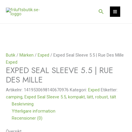
Hoppa
Det
Det
Rea!
till
ursprungliga
nuvarande
Sök
innehåll
priset
priset
var:
är:
11
8
000 kr.
250 kr.
Butik
/
Märken
/
Exped
/ Exped Seal Sleeve 5.5 | Rue Des Mille
Exped
EXPED SEAL SLEEVE 5.5 | RUE
DES MILLE
Artikelnr:
1419530698140670976
Kategori:
Exped
Etiketter:
camping
,
Exped Seal Sleeve 5.5
,
kompakt
,
lätt
,
robust
,
tält
Beskrivning
Ytterligare information
Recensioner (0)
Översikt