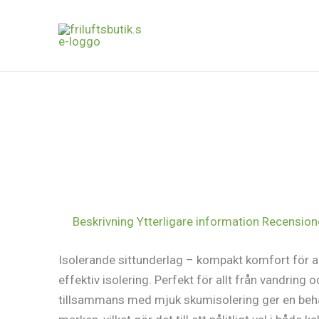
Hoppa
Det
Det
Det
Det
Rea!
Rea!
till
ursprungliga
ursprungliga
nuvarande
nuvarande
innehåll
priset
priset
priset
priset
var:
var:
är:
är:
2
5
1
4
699 kr.
499 kr.
704 kr.
399 kr.
Beskrivning
Ytterligare information
Recensione
Isolerande sittunderlag – kompakt komfort för al
effektiv isolering. Perfekt för allt från vandring 
tillsammans med mjuk skumisolering ger en behag