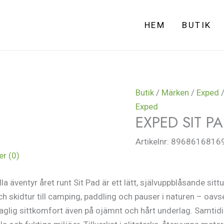
HEM
BUTIK
Butik
/
Märken
/
Exped
/
Exped
EXPED SIT P
Artikelnr:
8968616816
r (0)
la äventyr året runt Sit Pad är ett lätt, självuppblåsande 
och skidtur till camping, paddling och pauser i naturen – oavs
lig sittkomfort även på ojämnt och hårt underlag. Samtidig