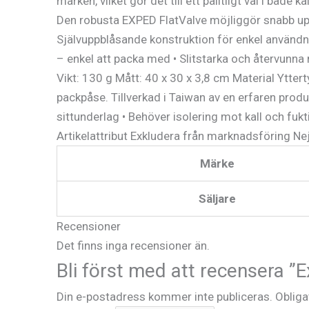
marken, vilket gör det till ett pålitligt val i både
Den robusta EXPED FlatValve möjliggör snabb upp
Självuppblåsande konstruktion för enkel användni
– enkel att packa med • Slitstarka och återvunna 
Vikt: 130 g Mått: 40 x 30 x 3,8 cm Material Ytte
packpåse. Tillverkad i Taiwan av en erfaren produ
sittunderlag • Behöver isolering mot kall och fukt
Artikelattribut Exkludera från marknadsföring N
Märke
Säljare
Recensioner
Det finns inga recensioner än.
Bli först med att recensera ”
Din e-postadress kommer inte publiceras.
Obliga