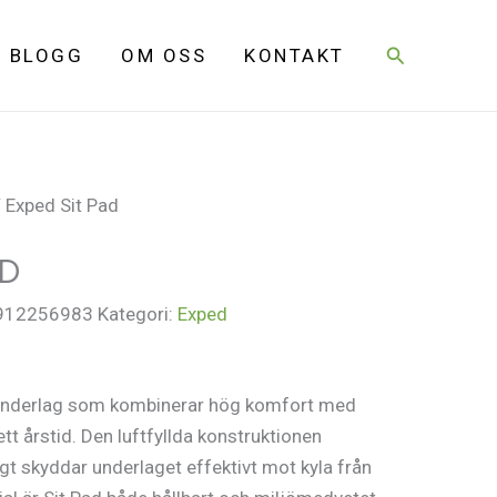
Sök
BLOGG
OM OSS
KONTAKT
 Exped Sit Pad
AD
912256983
Kategori:
Exped
sittunderlag som kombinerar hög komfort med
ett årstid. Den luftfyllda konstruktionen
t skyddar underlaget effektivt mot kyla från