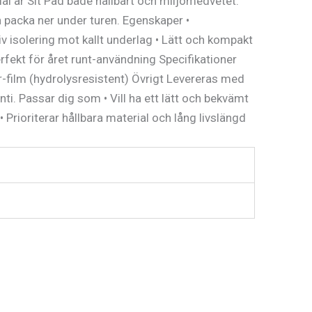
terial är Sit Pad både hållbart och miljömedvetet.
 packa ner under turen. Egenskaper •
 isolering mot kallt underlag • Lätt och kompakt
rfekt för året runt-användning Specifikationer
r-film (hydrolysresistent) Övrigt Levereras med
ti. Passar dig som • Vill ha ett lätt och bekvämt
 Prioriterar hållbara material och lång livslängd