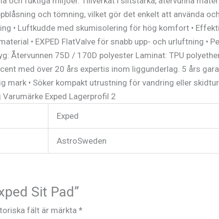
 kalla och fuktiga miljöer. Tillverkat i slitstarka, återvunna ma
blåsning och tömning, vilket gör det enkelt att använda och
ng • Luftkudde med skumisolering för hög komfort • Effektiv
material • EXPED FlatValve för snabb upp- och urluftning • Pe
rtyg: Återvunnen 75D / 170D polyester Laminat: TPU polyethe
cent med över 20 års expertis inom liggunderlag. 5 års garan
ig mark • Söker kompakt utrustning för vandring eller skidtur•
ej Varumärke Exped Lagerprofil 2
Exped
AstroSweden
Exped Sit Pad”
toriska fält är märkta
*