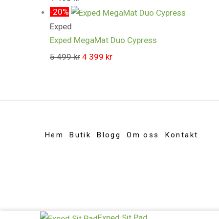
-20%
Exped
Exped MegaMat Duo Cypress
5 499
kr
4 399
kr
Hem
Butik
Blogg
Om oss
Kontakt
Exped Sit Pad