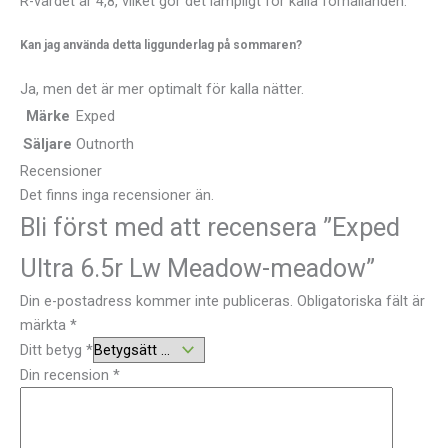
R-värdet är 4,8, vilket gör det lämpligt för kalla förhållanden.
Kan jag använda detta liggunderlag på sommaren?
Ja, men det är mer optimalt för kalla nätter.
Märke
Exped
Säljare
Outnorth
Recensioner
Det finns inga recensioner än.
Bli först med att recensera ”Exped
Ultra 6.5r Lw Meadow-meadow”
Din e-postadress kommer inte publiceras.
Obligatoriska fält är
märkta
*
Ditt betyg
*
Din recension
*