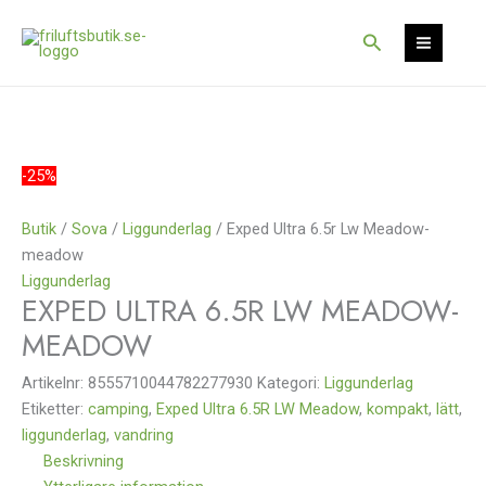
Hoppa
Det
Det
Rea!
till
ursprungliga
nuvarande
Sök
innehåll
priset
priset
var:
är:
1
907 kr.
295 kr.
-25%
Butik
/
Sova
/
Liggunderlag
/ Exped Ultra 6.5r Lw Meadow-
meadow
Liggunderlag
EXPED ULTRA 6.5R LW MEADOW-
MEADOW
Artikelnr:
8555710044782277930
Kategori:
Liggunderlag
Etiketter:
camping
,
Exped Ultra 6.5R LW Meadow
,
kompakt
,
lätt
,
liggunderlag
,
vandring
Beskrivning