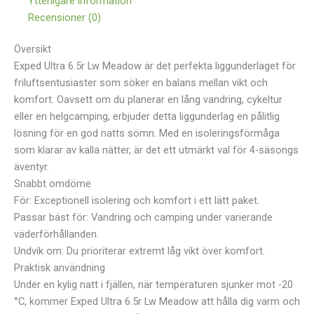
Ytterligare information
Recensioner (0)
Översikt
Exped Ultra 6.5r Lw Meadow är det perfekta liggunderlaget för
friluftsentusiaster som söker en balans mellan vikt och
komfort. Oavsett om du planerar en lång vandring, cykeltur
eller en helgcamping, erbjuder detta liggunderlag en pålitlig
lösning för en god natts sömn. Med en isoleringsförmåga
som klarar av kalla nätter, är det ett utmärkt val för 4-säsongs
äventyr.
Snabbt omdöme
För: Exceptionell isolering och komfort i ett lätt paket.
Passar bäst för: Vandring och camping under varierande
väderförhållanden.
Undvik om: Du prioriterar extremt låg vikt över komfort.
Praktisk användning
Under en kylig natt i fjällen, när temperaturen sjunker mot -20
°C, kommer Exped Ultra 6.5r Lw Meadow att hålla dig varm och