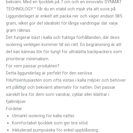
bekväm. Med en tjocklek på 7 cm och en innovativ SYNMAT
TECHNOLOGY™ får du en stabil och mjuk yta att sova på.
Liggunderlaget är enkelt att packa ner och väger endast 585
gram, vilket gör det idealiskt för långa vandringar där varje
gram räknas.
Det fungerar bäst i kalla och fuktiga förhållanden, där dess
isolering verkligen kommer till sin rätt. En begränsning är att
det kan kännas lite för tungt för ultralätta backpackers som
prioriterar minimalism.
För vem passar produkten?
Detta liggunderlag är perfekt för den seriösa
friluftsentusiasten som ofta vistas i kalla miljöer och behöver
ett pålitligt och bekvämt alternativ för natten. Det passar
särskilt bra för dem som vandrar, cyklar eller klättrar i
fjällmiljöer.
Fördelar
Utmärkt isolering för kalla nätter.
Komfortabel tjocklek som ger bra stöd.
Inkluderad pumpväska för enkel uppblåsning.