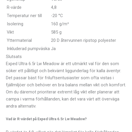
R-värde
4,8
Temperatur ner till
-20 °C
Isolering
160 g/m²
Vikt
585 g
Yttermaterial
20 D återvunnen ripstop polyester
Inkluderad pumpväska
Ja
Slutsats
Exped Ultra 6.5r Lw Meadow är ett utmärkt val för den som
söker ett pålitligt och bekvämt liggunderlag för kalla äventyr.
Det passar bäst för friluftsentusiaster som ofta vistas i
fjällmiljöer och behöver en bra balans mellan vikt och komfort.
Om du däremot prioriterar extremt låg vikt eller planerar att
campa i varma förhållanden, kan det vara värt att överväga
andra alternativ.
Vad är R-värdet på Exped Ultra 6.5r Lw Meadow?