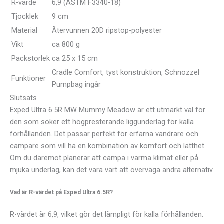
R-värde
6,9 (ASTM F3340-18)
Tjocklek
9 cm
Material
Återvunnen 20D ripstop-polyester
Vikt
ca 800 g
Packstorlek
ca 25 x 15 cm
Cradle Comfort, tyst konstruktion, Schnozzel
Funktioner
Pumpbag ingår
Slutsats
Exped Ultra 6.5R MW Mummy Meadow är ett utmärkt val för
den som söker ett högpresterande liggunderlag för kalla
förhållanden. Det passar perfekt för erfarna vandrare och
campare som vill ha en kombination av komfort och lätthet.
Om du däremot planerar att campa i varma klimat eller på
mjuka underlag, kan det vara värt att överväga andra alternativ.
Vad är R-värdet på Exped Ultra 6.5R?
R-värdet är 6,9, vilket gör det lämpligt för kalla förhållanden.