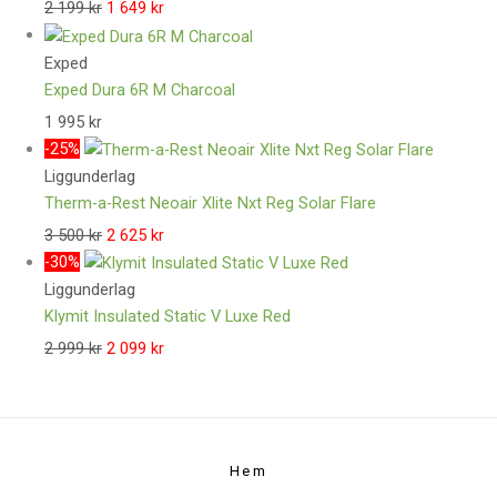
2 199
kr
1 649
kr
Exped
Exped Dura 6R M Charcoal
1 995
kr
-25%
Liggunderlag
Therm-a-Rest Neoair Xlite Nxt Reg Solar Flare
3 500
kr
2 625
kr
-30%
Liggunderlag
Klymit Insulated Static V Luxe Red
2 999
kr
2 099
kr
Hem