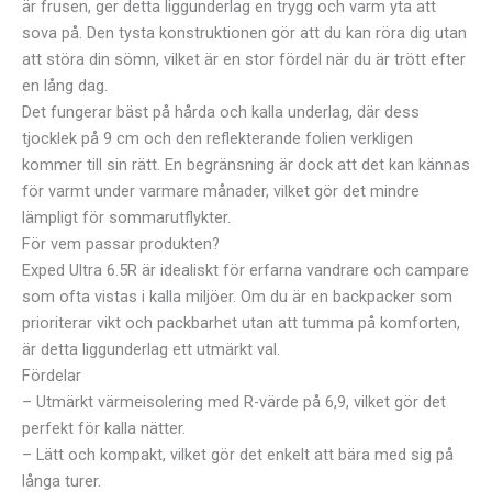
är frusen, ger detta liggunderlag en trygg och varm yta att
sova på. Den tysta konstruktionen gör att du kan röra dig utan
att störa din sömn, vilket är en stor fördel när du är trött efter
en lång dag.
Det fungerar bäst på hårda och kalla underlag, där dess
tjocklek på 9 cm och den reflekterande folien verkligen
kommer till sin rätt. En begränsning är dock att det kan kännas
för varmt under varmare månader, vilket gör det mindre
lämpligt för sommarutflykter.
För vem passar produkten?
Exped Ultra 6.5R är idealiskt för erfarna vandrare och campare
som ofta vistas i kalla miljöer. Om du är en backpacker som
prioriterar vikt och packbarhet utan att tumma på komforten,
är detta liggunderlag ett utmärkt val.
Fördelar
– Utmärkt värmeisolering med R-värde på 6,9, vilket gör det
perfekt för kalla nätter.
– Lätt och kompakt, vilket gör det enkelt att bära med sig på
långa turer.