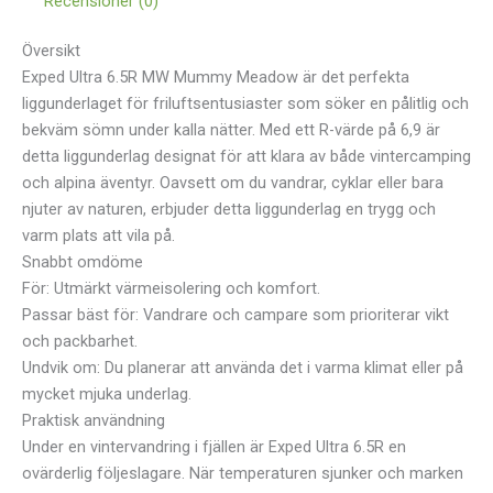
Recensioner (0)
Översikt
Exped Ultra 6.5R MW Mummy Meadow är det perfekta
liggunderlaget för friluftsentusiaster som söker en pålitlig och
bekväm sömn under kalla nätter. Med ett R-värde på 6,9 är
detta liggunderlag designat för att klara av både vintercamping
och alpina äventyr. Oavsett om du vandrar, cyklar eller bara
njuter av naturen, erbjuder detta liggunderlag en trygg och
varm plats att vila på.
Snabbt omdöme
För: Utmärkt värmeisolering och komfort.
Passar bäst för: Vandrare och campare som prioriterar vikt
och packbarhet.
Undvik om: Du planerar att använda det i varma klimat eller på
mycket mjuka underlag.
Praktisk användning
Under en vintervandring i fjällen är Exped Ultra 6.5R en
ovärderlig följeslagare. När temperaturen sjunker och marken