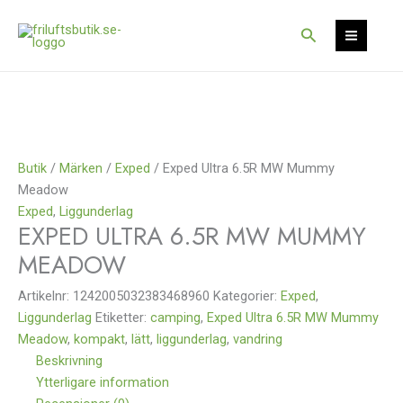
Hoppa
Det
Det
Det
Det
Det
Det
Rea!
Rea!
Rea!
till
ursprungliga
ursprungliga
ursprungliga
nuvarande
nuvarande
nuvarande
Sök
innehåll
priset
priset
priset
priset
priset
priset
var:
var:
var:
är:
är:
är:
2
3
2
1
2
2
199 kr.
500 kr.
999 kr.
649 kr.
625 kr.
099 kr.
Butik
/
Märken
/
Exped
/ Exped Ultra 6.5R MW Mummy
Meadow
Exped
,
Liggunderlag
EXPED ULTRA 6.5R MW MUMMY
MEADOW
Artikelnr:
1242005032383468960
Kategorier:
Exped
,
Liggunderlag
Etiketter:
camping
,
Exped Ultra 6.5R MW Mummy
Meadow
,
kompakt
,
lätt
,
liggunderlag
,
vandring
Beskrivning
Ytterligare information