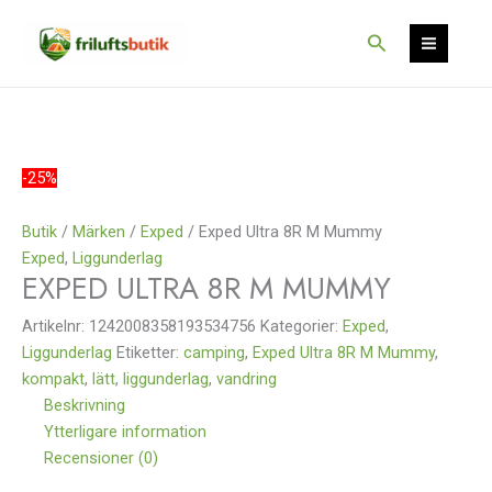
Hoppa
Det
Det
Det
Det
Rea!
Rea!
till
ursprungliga
ursprungliga
nuvarande
nuvarande
Sök
innehåll
priset
priset
priset
priset
var:
var:
är:
är:
1
1
712 kr.
907 kr.
095 kr.
295 kr.
-25%
Butik
/
Märken
/
Exped
/ Exped Ultra 8R M Mummy
Exped
,
Liggunderlag
EXPED ULTRA 8R M MUMMY
Artikelnr:
1242008358193534756
Kategorier:
Exped
,
Liggunderlag
Etiketter:
camping
,
Exped Ultra 8R M Mummy
,
kompakt
,
lätt
,
liggunderlag
,
vandring
Beskrivning
Ytterligare information
Recensioner (0)