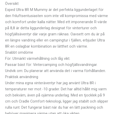
Översikt
Exped Ultra 8R M Mummy är det perfekta liggunderlaget för
den friluftsentusiasten som inte vill kompromissa med värme
och komfort under kalla nätter. Med ett imponerande R-värde
på 8,8 är detta liggunderlag designat för vinterturer och
högfjällsäventyr där varje gram räknas. Oavsett om du är på
en längre vandring eller en campingtur i fjällen, erbjuder Ultra
8R en oslagbar kombination av lätthet och värme.
Snabbt omdöme
För: Utmärkt värmehållning och låg vikt.
Passar bäst för: Vintercamping och högfjällsvandringar.
Undvik om: Du planerar att använda det i varma förhållanden.
Praktisk användning
Under mina egna vinteräventyr har jag använt Ultra 8R i
temperaturer ner mot -10 grader. Det har alltid hållit mig varm
och bekväm, även på ojämna underlag. Med en tjocklek på 9
cm och Cradle Comfort-teknologi, ligger jag stabilt och slipper
rulla runt. Det fungerar bäst när du har en lätt packning och
behöver maximera värme utan att öka vikten.