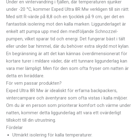
Under en vintervandring i fjällen, där temperaturen sjunker
under -20 °C, kommer Exped Ultra 8R Mw verkligen till sin rätt.
Med sitt R-värde på 8,8 och en tjocklek på 9 cm, ger det en
fantastisk isolering mot den kalla marken. Liggunderlaget är
enkelt att pumpa upp med den medföljande Schnozzel-
pumpen, vilket sparar tid och energi. Det fungerar bäst i tält
eller under bar himmel, där du behöver extra skydd mot kylan.
En begränsning är att det kan kännas överdimensionerat för
kortare turer i mildare väder, där ett tunnare liggunderlag kan
vara mer lämpligt. Men för den som ofta fryser om natten är
detta en livräddare.
För vem passar produkten?
Exped Ultra 8R Mw är idealiskt för erfarna backpackers,
vintercampare och äventyrare som ofta vistas i kalla miljöer.
Om du är en person som prioriterar komfort och värme under
natten, kommer detta liggunderlag att vara ett ovärderligt
tillskott till din utrustning.
Fördelar
Utmärkt isolering för kalla temperaturer.