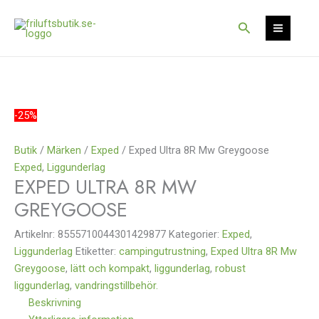
Hoppa
till
Sök
innehåll
-25%
Butik
/
Märken
/
Exped
/ Exped Ultra 8R Mw Greygoose
Exped
,
Liggunderlag
EXPED ULTRA 8R MW
GREYGOOSE
Artikelnr:
8555710044301429877
Kategorier:
Exped
,
Liggunderlag
Etiketter:
campingutrustning
,
Exped Ultra 8R Mw
Greygoose
,
lätt och kompakt
,
liggunderlag
,
robust
liggunderlag
,
vandringstillbehör.
Beskrivning