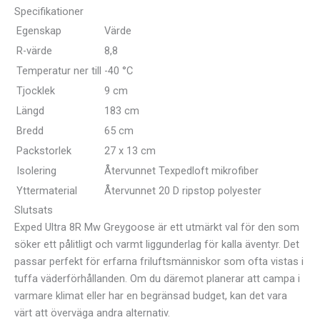
Specifikationer
Egenskap
Värde
R-värde
8,8
Temperatur ner till
-40 °C
Tjocklek
9 cm
Längd
183 cm
Bredd
65 cm
Packstorlek
27 x 13 cm
Isolering
Återvunnet Texpedloft mikrofiber
Yttermaterial
Återvunnet 20 D ripstop polyester
Slutsats
Exped Ultra 8R Mw Greygoose är ett utmärkt val för den som
söker ett pålitligt och varmt liggunderlag för kalla äventyr. Det
passar perfekt för erfarna friluftsmänniskor som ofta vistas i
tuffa väderförhållanden. Om du däremot planerar att campa i
varmare klimat eller har en begränsad budget, kan det vara
värt att överväga andra alternativ.