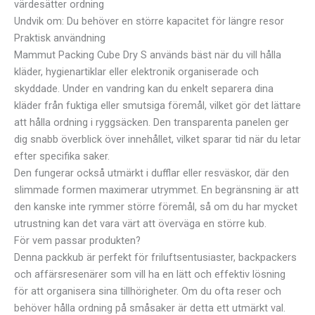
värdesätter ordning
Undvik om: Du behöver en större kapacitet för längre resor
Praktisk användning
Mammut Packing Cube Dry S används bäst när du vill hålla
kläder, hygienartiklar eller elektronik organiserade och
skyddade. Under en vandring kan du enkelt separera dina
kläder från fuktiga eller smutsiga föremål, vilket gör det lättare
att hålla ordning i ryggsäcken. Den transparenta panelen ger
dig snabb överblick över innehållet, vilket sparar tid när du letar
efter specifika saker.
Den fungerar också utmärkt i dufflar eller resväskor, där den
slimmade formen maximerar utrymmet. En begränsning är att
den kanske inte rymmer större föremål, så om du har mycket
utrustning kan det vara värt att överväga en större kub.
För vem passar produkten?
Denna packkub är perfekt för friluftsentusiaster, backpackers
och affärsresenärer som vill ha en lätt och effektiv lösning
för att organisera sina tillhörigheter. Om du ofta reser och
behöver hålla ordning på småsaker är detta ett utmärkt val.