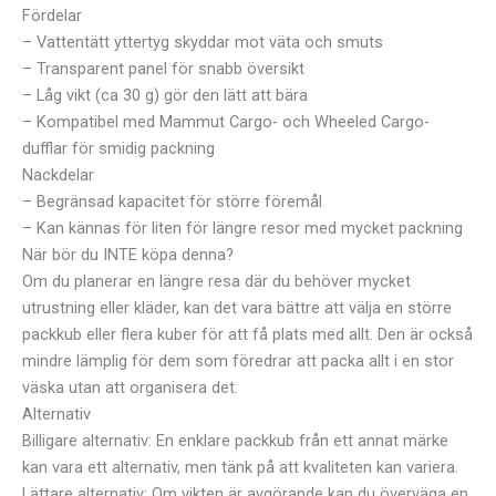
Fördelar
– Vattentätt yttertyg skyddar mot väta och smuts
– Transparent panel för snabb översikt
– Låg vikt (ca 30 g) gör den lätt att bära
– Kompatibel med Mammut Cargo- och Wheeled Cargo-
dufflar för smidig packning
Nackdelar
– Begränsad kapacitet för större föremål
– Kan kännas för liten för längre resor med mycket packning
När bör du INTE köpa denna?
Om du planerar en längre resa där du behöver mycket
utrustning eller kläder, kan det vara bättre att välja en större
packkub eller flera kuber för att få plats med allt. Den är också
mindre lämplig för dem som föredrar att packa allt i en stor
väska utan att organisera det.
Alternativ
Billigare alternativ: En enklare packkub från ett annat märke
kan vara ett alternativ, men tänk på att kvaliteten kan variera.
Lättare alternativ: Om vikten är avgörande kan du överväga en