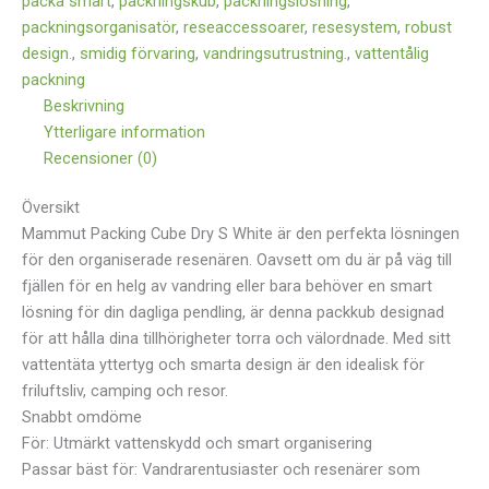
packa smart
,
packningskub
,
packningslösning
,
packningsorganisatör
,
reseaccessoarer
,
resesystem
,
robust
design.
,
smidig förvaring
,
vandringsutrustning.
,
vattentålig
packning
Beskrivning
Ytterligare information
Recensioner (0)
Översikt
Mammut Packing Cube Dry S White är den perfekta lösningen
för den organiserade resenären. Oavsett om du är på väg till
fjällen för en helg av vandring eller bara behöver en smart
lösning för din dagliga pendling, är denna packkub designad
för att hålla dina tillhörigheter torra och välordnade. Med sitt
vattentäta yttertyg och smarta design är den idealisk för
friluftsliv, camping och resor.
Snabbt omdöme
För: Utmärkt vattenskydd och smart organisering
Passar bäst för: Vandrarentusiaster och resenärer som