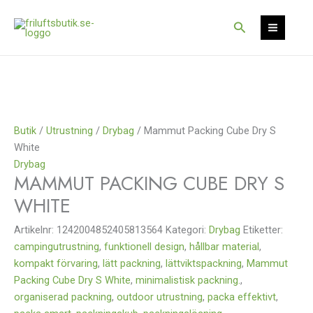
Hoppa
Det
Det
Rea!
till
ursprungliga
nuvarande
Sök
innehåll
priset
priset
var:
är:
539 kr.
519 kr.
Butik
/
Utrustning
/
Drybag
/ Mammut Packing Cube Dry S
White
Drybag
MAMMUT PACKING CUBE DRY S
WHITE
Artikelnr:
1242004852405813564
Kategori:
Drybag
Etiketter:
campingutrustning
,
funktionell design
,
hållbar material
,
kompakt förvaring
,
lätt packning
,
lättviktspackning
,
Mammut
Packing Cube Dry S White
,
minimalistisk packning.
,
organiserad packning
,
outdoor utrustning
,
packa effektivt
,