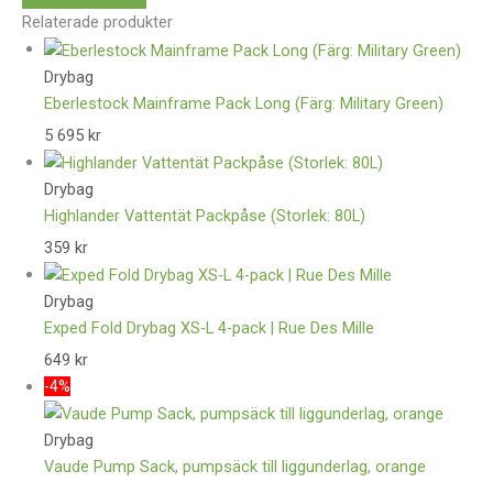
Relaterade produkter
Drybag
Eberlestock Mainframe Pack Long (Färg: Military Green)
5 695
kr
Drybag
Highlander Vattentät Packpåse (Storlek: 80L)
359
kr
Drybag
Exped Fold Drybag XS-L 4-pack | Rue Des Mille
649
kr
-4%
Drybag
Vaude Pump Sack, pumpsäck till liggunderlag, orange