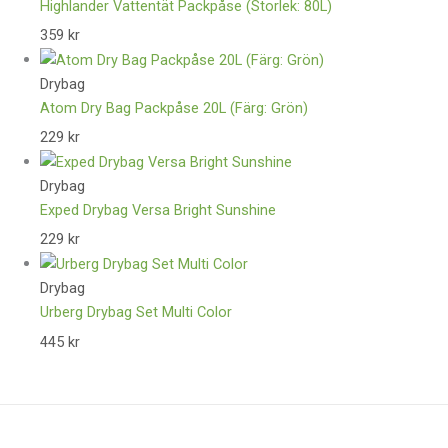
Highlander Vattentät Packpåse (Storlek: 80L)
359
kr
Drybag
Atom Dry Bag Packpåse 20L (Färg: Grön)
229
kr
Drybag
Exped Drybag Versa Bright Sunshine
229
kr
Drybag
Urberg Drybag Set Multi Color
445
kr