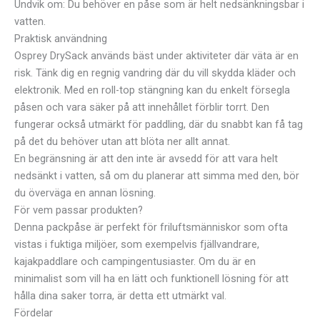
Undvik om: Du behöver en påse som är helt nedsänkningsbar i
vatten.
Praktisk användning
Osprey DrySack används bäst under aktiviteter där väta är en
risk. Tänk dig en regnig vandring där du vill skydda kläder och
elektronik. Med en roll-top stängning kan du enkelt försegla
påsen och vara säker på att innehållet förblir torrt. Den
fungerar också utmärkt för paddling, där du snabbt kan få tag
på det du behöver utan att blöta ner allt annat.
En begränsning är att den inte är avsedd för att vara helt
nedsänkt i vatten, så om du planerar att simma med den, bör
du överväga en annan lösning.
För vem passar produkten?
Denna packpåse är perfekt för friluftsmänniskor som ofta
vistas i fuktiga miljöer, som exempelvis fjällvandrare,
kajakpaddlare och campingentusiaster. Om du är en
minimalist som vill ha en lätt och funktionell lösning för att
hålla dina saker torra, är detta ett utmärkt val.
Fördelar