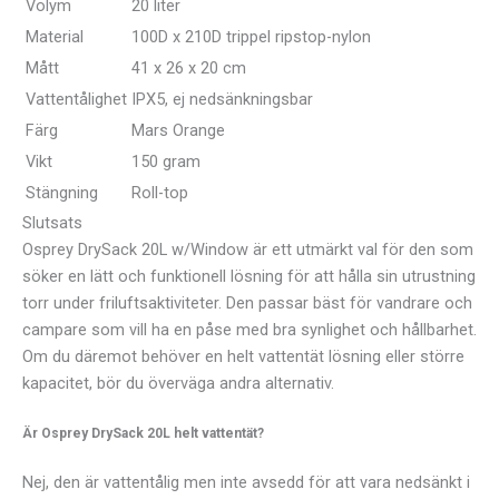
Volym
20 liter
Material
100D x 210D trippel ripstop-nylon
Mått
41 x 26 x 20 cm
Vattentålighet
IPX5, ej nedsänkningsbar
Färg
Mars Orange
Vikt
150 gram
Stängning
Roll-top
Slutsats
Osprey DrySack 20L w/Window är ett utmärkt val för den som
söker en lätt och funktionell lösning för att hålla sin utrustning
torr under friluftsaktiviteter. Den passar bäst för vandrare och
campare som vill ha en påse med bra synlighet och hållbarhet.
Om du däremot behöver en helt vattentät lösning eller större
kapacitet, bör du överväga andra alternativ.
Är Osprey DrySack 20L helt vattentät?
Nej, den är vattentålig men inte avsedd för att vara nedsänkt i