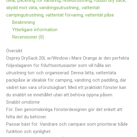
Gear
,
packning för vandring
,
reseutrustning
,
robust dry sack
,
skydd mot väta
,
vandringsutrustning.
,
vattentät
campingutrustning
,
vattentät förvaring
,
vattentät påse
Beskrivning
Ytterligare information
Recensioner (0)
Översikt
Osprey DrySack 20L w/Window i Mars Orange är den perfekta
följeslagaren för friluftsentusiaster som vill hålla sin
utrustning torr och organiserad. Denna lätta, vattentäta
packpåse är idealisk för camping, vandring och paddling, där
vädret kan vara oförutsägbart. Med ett praktiskt fönster kan
du snabbt se innehållet utan att behöva öppna påsen.
Snabbt omdöme
För: Den genomskinliga fönsterdesignen gör det enkelt att
hitta det du behöver.
Passar bäst för: Vandrare och campare som prioriterar både
funktion och synlighet.