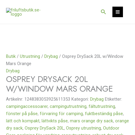
Hoppa
till
Sök
innehåll
Butik
/
Utrustning
/
Drybag
/ Osprey DrySack 20L w/Window
Mars Orange
Drybag
OSPREY DRYSACK 20L
W/WINDOW MARS ORANGE
Artikelnr:
1248383053925611353
Kategori:
Drybag
Etiketter:
campingaccessoarer
,
campingutrustning
,
fältutrustning
,
fönster på påse
,
förvaring för camping
,
fuktbeständig påse
,
lätt och kompakt
,
lättvikts påse
,
mars orange dry sack
,
orange
dry sack
,
Osprey DrySack 20L
,
Osprey utrustning
,
Outdoor