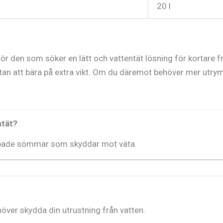
20 l
för den som söker en lätt och vattentät lösning för kortare f
 utan att bära på extra vikt. Om du däremot behöver mer utrym
ntät?
tejpade sömmar som skyddar mot väta.
höver skydda din utrustning från vatten.