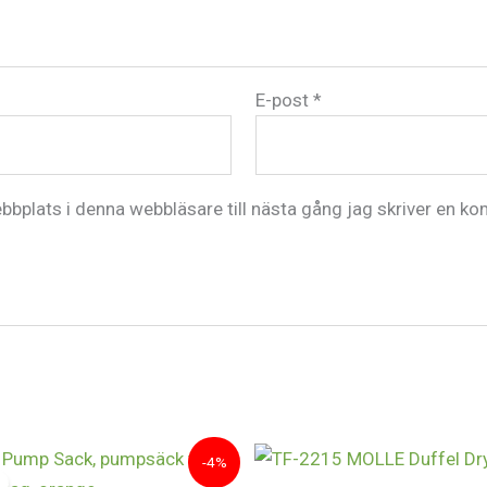
E-post
*
bplats i denna webbläsare till nästa gång jag skriver en k
t
Det
-4%
sprungliga
nuvarande