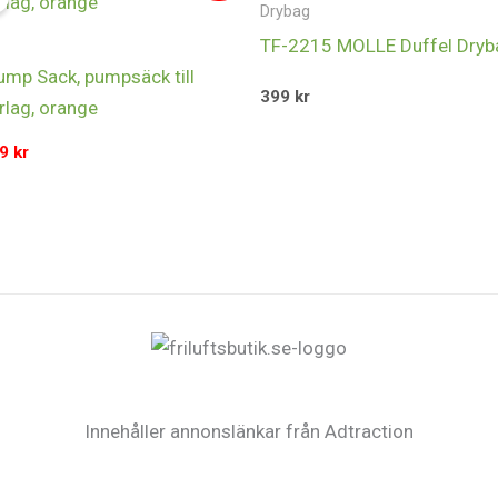
iset
priset
Drybag
:
är:
TF-2215 MOLLE Duffel Dryb
9 kr.
519 kr.
mp Sack, pumpsäck till
399
kr
rlag, orange
19
kr
Innehåller annonslänkar från Adtraction