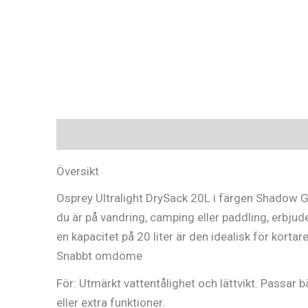
Beskrivning
Ytterligare information
Recen
Översikt
Osprey Ultralight DrySack 20L i färgen Shadow Gr
du är på vandring, camping eller paddling, erbjud
en kapacitet på 20 liter är den idealisk för korta
Snabbt omdöme
För: Utmärkt vattentålighet och lättvikt. Passar
eller extra funktioner.