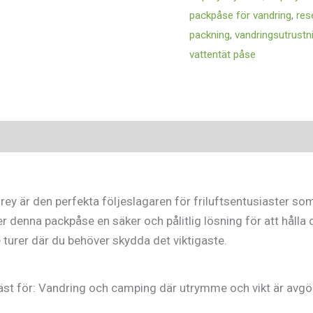
packpåse för vandring
,
res
packning
,
vandringsutrustn
vattentät påse
sioner (0)
ey är den perfekta följeslagaren för friluftsentusiaster som
er denna packpåse en säker och pålitlig lösning för att hålla
re turer där du behöver skydda det viktigaste.
 bäst för: Vandring och camping där utrymme och vikt är avg