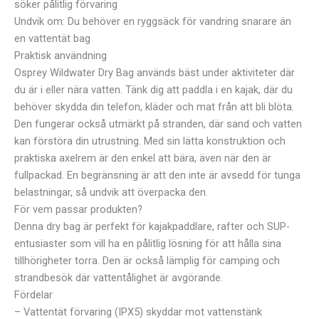
söker pålitlig förvaring
Undvik om: Du behöver en ryggsäck för vandring snarare än
en vattentät bag
Praktisk användning
Osprey Wildwater Dry Bag används bäst under aktiviteter där
du är i eller nära vatten. Tänk dig att paddla i en kajak, där du
behöver skydda din telefon, kläder och mat från att bli blöta.
Den fungerar också utmärkt på stranden, där sand och vatten
kan förstöra din utrustning. Med sin lätta konstruktion och
praktiska axelrem är den enkel att bära, även när den är
fullpackad. En begränsning är att den inte är avsedd för tunga
belastningar, så undvik att överpacka den.
För vem passar produkten?
Denna dry bag är perfekt för kajakpaddlare, rafter och SUP-
entusiaster som vill ha en pålitlig lösning för att hålla sina
tillhörigheter torra. Den är också lämplig för camping och
strandbesök där vattentålighet är avgörande.
Fördelar
– Vattentät förvaring (IPX5) skyddar mot vattenstänk