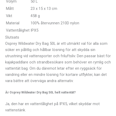
Volym
50 L
Mått
23 x 15 x 13 cm
Vikt
458 g
Material
100% återvunnen 210D nylon
Vattentålighet
IPX5
Slutsats
Osprey Wildwater Dry Bag 50L är ett utmärkt val för alla som
söker en pålitlig och hållbar lösning för att skydda sin
utrustning vid vattensporter och friluftsliv. Den passar bäst för
kajakpaddlare och strandbesökare som behöver en rymlig och
vattentät bag. Om du däremot letar efter en ryggsäck för
vandring eller en mindre lösning för kortare utflykter, kan det
vara bättre att överväga andra alternativ.
Är Osprey Wildwater Dry Bag 50L helt vattentät?
Ja, den har en vattentålighet på IPX5, vilket skyddar mot
vattenstänk.