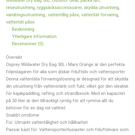
Wildwater Dry Bag 50L
,
Outdoor Gear
,
packa lätt
,
reseutrustning
,
ryggsäcksaccessoarer
,
skydda utrustning
,
vandringsutrustning.
,
vattentålig påse
,
vattentät förvaring
,
vattentät påse
Beskrivning
Ytterligare information
Recensioner (0)
Översikt
Osprey Wildwater Dry Bag 50L i Mars Orange är den perfekta
följeslagaren för alla som älskar friluftsliv och vattensporter.
Denna vattentäta förvaringslösning är designad för att skydda
din utrustning från vattenstänk och fukt, vilket gör den idealisk
för kajakpaddling, rafting och strandbesök. Med en kapacitet
på 50 liter är den tillräckligt rymlig för att rymma allt du
behöver för en dag vid vattnet.
Snabbt omdöme
För: Utmärkt vattentålighet och hållbarhet
Passar bäst för: Vattensportentusiaster och friluftslivare som