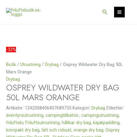
Hoppa
Det
Det
Rea!
till
ursprungliga
nuvarande
Sök
innehåll
priset
priset
var:
är:
795 kr.
557 kr.
-32%
Butik
/
Utrustning
/
Drybag
/ Osprey Wildwater Dry Bag 50L
Mars Orange
Drybag
OSPREY WILDWATER DRY BAG
50L MARS ORANGE
Artikelnr:
1242008406407689755
Kategori:
Drybag
Etiketter:
äventyrsutrustning
,
campingtillbehör.
,
campingutrustning
,
friluftsliv
,
Friluftsutrustning
,
hållbar dry bag
,
kajakpaddling
,
kompakt dry bag
,
lätt och robust
,
orange dry bag
,
Osprey