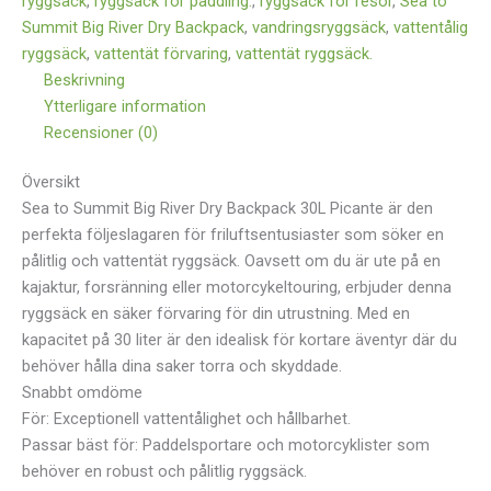
ryggsäck
,
ryggsäck för paddling.
,
ryggsäck för resor
,
Sea to
Summit Big River Dry Backpack
,
vandringsryggsäck
,
vattentålig
ryggsäck
,
vattentät förvaring
,
vattentät ryggsäck.
Beskrivning
Ytterligare information
Recensioner (0)
Översikt
Sea to Summit Big River Dry Backpack 30L Picante är den
perfekta följeslagaren för friluftsentusiaster som söker en
pålitlig och vattentät ryggsäck. Oavsett om du är ute på en
kajaktur, forsränning eller motorcykeltouring, erbjuder denna
ryggsäck en säker förvaring för din utrustning. Med en
kapacitet på 30 liter är den idealisk för kortare äventyr där du
behöver hålla dina saker torra och skyddade.
Snabbt omdöme
För: Exceptionell vattentålighet och hållbarhet.
Passar bäst för: Paddelsportare och motorcyklister som
behöver en robust och pålitlig ryggsäck.