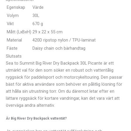
Egenskap
Värde
Volym
30L
Vikt
670 g
Mått (LxBxH)
29 x 22 x 55 cm
Material
420D ripstop nylon / TPU-laminat
Fäste
Daisy chain och bärhandtag
Slutsats
Sea to Summit Big River Dry Backpack 30L Picante är ett
utmärkt val för den som söker en robust och vattentålig
ryggsäck för paddelsport och motorcykeltouring. Den passar
bäst för aktiva användare som behöver en pålitlig lösning för
att hålla sin utrustning torr. Om du däremot letar efter en
lättare ryggsäck för kortare vandringar, kan det vara värt att
överväga andra alternativ.
Är Big River Dry Backpack vattentät?