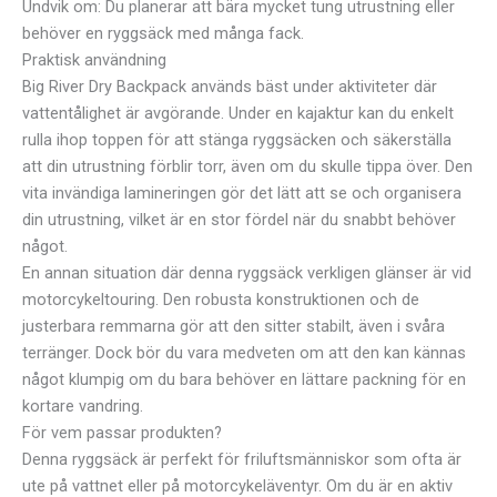
Undvik om: Du planerar att bära mycket tung utrustning eller
behöver en ryggsäck med många fack.
Praktisk användning
Big River Dry Backpack används bäst under aktiviteter där
vattentålighet är avgörande. Under en kajaktur kan du enkelt
rulla ihop toppen för att stänga ryggsäcken och säkerställa
att din utrustning förblir torr, även om du skulle tippa över. Den
vita invändiga lamineringen gör det lätt att se och organisera
din utrustning, vilket är en stor fördel när du snabbt behöver
något.
En annan situation där denna ryggsäck verkligen glänser är vid
motorcykeltouring. Den robusta konstruktionen och de
justerbara remmarna gör att den sitter stabilt, även i svåra
terränger. Dock bör du vara medveten om att den kan kännas
något klumpig om du bara behöver en lättare packning för en
kortare vandring.
För vem passar produkten?
Denna ryggsäck är perfekt för friluftsmänniskor som ofta är
ute på vattnet eller på motorcykeläventyr. Om du är en aktiv