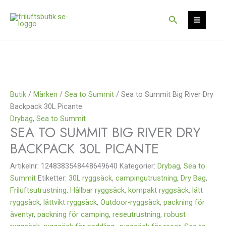
Hoppa
till
Sök
innehåll
Butik
/
Märken
/
Sea to Summit
/ Sea to Summit Big River Dry
Backpack 30L Picante
Drybag
,
Sea to Summit
SEA TO SUMMIT BIG RIVER DRY
BACKPACK 30L PICANTE
Artikelnr:
1248383548448649640
Kategorier:
Drybag
,
Sea to
Summit
Etiketter:
30L ryggsäck
,
campingutrustning
,
Dry Bag
,
Friluftsutrustning
,
Hållbar ryggsäck
,
kompakt ryggsäck
,
lätt
ryggsäck
,
lättvikt ryggsäck
,
Outdoor-ryggsäck
,
packning för
äventyr
,
packning för camping
,
reseutrustning
,
robust