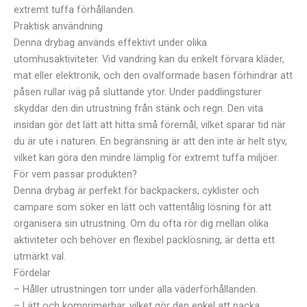
extremt tuffa förhållanden.
Praktisk användning
Denna drybag används effektivt under olika
utomhusaktiviteter. Vid vandring kan du enkelt förvara kläder,
mat eller elektronik, och den ovalformade basen förhindrar att
påsen rullar iväg på sluttande ytor. Under paddlingsturer
skyddar den din utrustning från stänk och regn. Den vita
insidan gör det lätt att hitta små föremål, vilket sparar tid när
du är ute i naturen. En begränsning är att den inte är helt styv,
vilket kan göra den mindre lämplig för extremt tuffa miljöer.
För vem passar produkten?
Denna drybag är perfekt för backpackers, cyklister och
campare som söker en lätt och vattentålig lösning för att
organisera sin utrustning. Om du ofta rör dig mellan olika
aktiviteter och behöver en flexibel packlösning, är detta ett
utmärkt val.
Fördelar
– Håller utrustningen torr under alla väderförhållanden.
– Lätt och komprimerbar, vilket gör den enkel att packa.