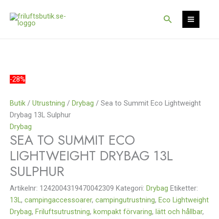
Hoppa
Det
Det
Det
Det
Rea!
Rea!
till
ursprungliga
ursprungliga
nuvarande
nuvarande
Sök
innehåll
priset
priset
priset
priset
var:
var:
är:
är:
229 kr.
249 kr.
160 kr.
174 kr.
-28%
Butik
/
Utrustning
/
Drybag
/ Sea to Summit Eco Lightweight
Drybag 13L Sulphur
Drybag
SEA TO SUMMIT ECO
LIGHTWEIGHT DRYBAG 13L
SULPHUR
Artikelnr:
1242004319470042309
Kategori:
Drybag
Etiketter:
13L
,
campingaccessoarer
,
campingutrustning
,
Eco Lightweight
Drybag
,
Friluftsutrustning
,
kompakt förvaring
,
lätt och hållbar
,