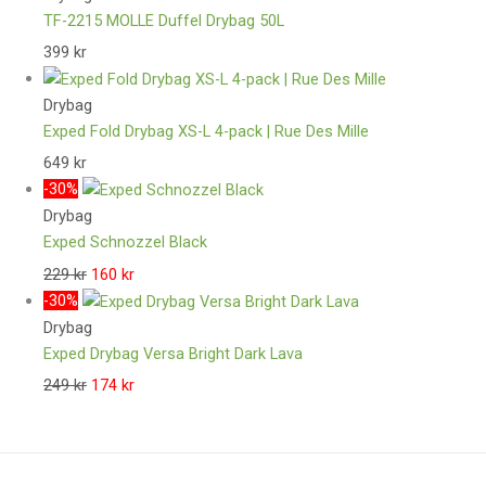
TF-2215 MOLLE Duffel Drybag 50L
399
kr
Drybag
Exped Fold Drybag XS-L 4-pack | Rue Des Mille
649
kr
-30%
Drybag
Exped Schnozzel Black
229
kr
160
kr
-30%
Drybag
Exped Drybag Versa Bright Dark Lava
249
kr
174
kr