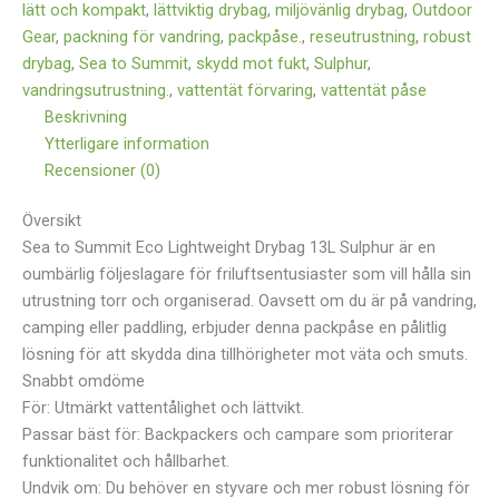
lätt och kompakt
,
lättviktig drybag
,
miljövänlig drybag
,
Outdoor
Gear
,
packning för vandring
,
packpåse.
,
reseutrustning
,
robust
drybag
,
Sea to Summit
,
skydd mot fukt
,
Sulphur
,
vandringsutrustning.
,
vattentät förvaring
,
vattentät påse
Beskrivning
Ytterligare information
Recensioner (0)
Översikt
Sea to Summit Eco Lightweight Drybag 13L Sulphur är en
oumbärlig följeslagare för friluftsentusiaster som vill hålla sin
utrustning torr och organiserad. Oavsett om du är på vandring,
camping eller paddling, erbjuder denna packpåse en pålitlig
lösning för att skydda dina tillhörigheter mot väta och smuts.
Snabbt omdöme
För: Utmärkt vattentålighet och lättvikt.
Passar bäst för: Backpackers och campare som prioriterar
funktionalitet och hållbarhet.
Undvik om: Du behöver en styvare och mer robust lösning för