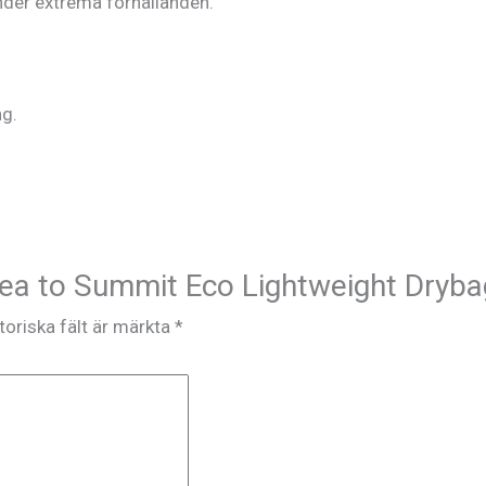
nder extrema förhållanden.
ng.
”Sea to Summit Eco Lightweight Dryba
toriska fält är märkta
*