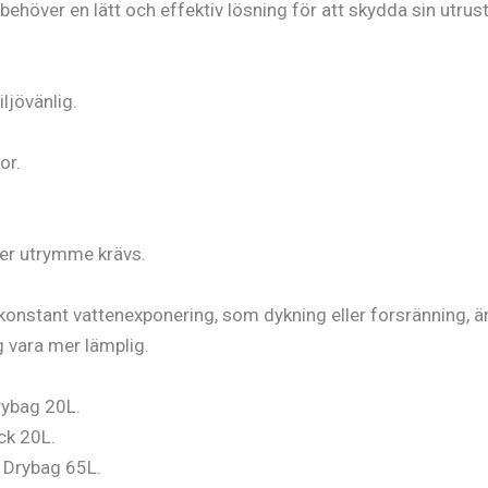
höver en lätt och effektiv lösning för att skydda sin utrust
ljövänlig.
or.
mer utrymme krävs.
onstant vattenexponering, som dykning eller forsränning, är
g vara mer lämplig.
rybag 20L.
ck 20L.
t Drybag 65L.