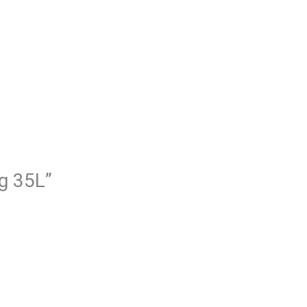
g 35L”