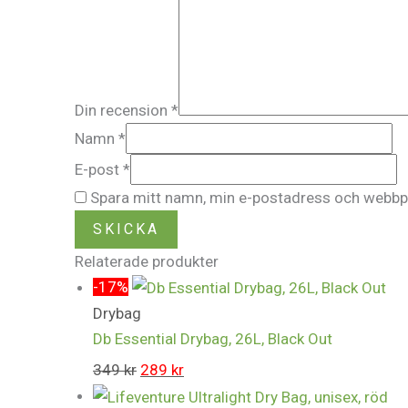
Din recension
*
Namn
*
E-post
*
Spara mitt namn, min e-postadress och webbpla
Relaterade produkter
-17%
Drybag
Db Essential Drybag, 26L, Black Out
349
kr
289
kr