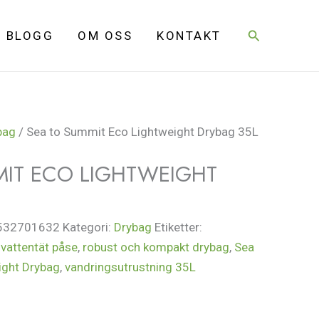
Sök
BLOGG
OM OSS
KONTAKT
bag
/ Sea to Summit Eco Lightweight Drybag 35L
MIT ECO LIGHTWEIGHT
532701632
Kategori:
Drybag
Etiketter:
t vattentät påse
,
robust och kompakt drybag
,
Sea
ight Drybag
,
vandringsutrustning 35L