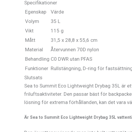
Specifikationer
Egenskap
Värde
Volym
35 L
Vikt
115 g
Mått
31,5 x 28,8 x 55,6 cm
Material
Återvunnen 70D nylon
Behandling
C0 DWR utan PFAS
Funktioner
Rullstängning, D-ring för fastsättnin
Slutsats
Sea to Summit Eco Lightweight Drybag 35L är ett 
friluftsaktiviteter. Den passar bäst för backpac
lösning för extrema förhållanden, kan det vara vär
Är Sea to Summit Eco Lightweight Drybag 35L vattent