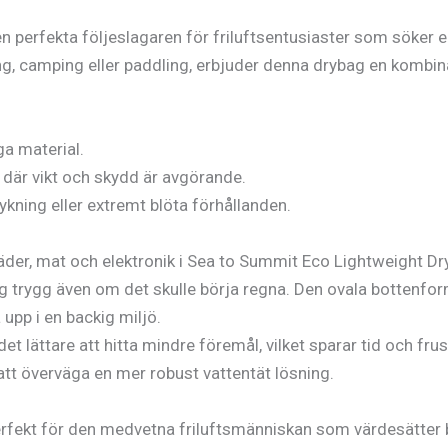
perfekta följeslagaren för friluftsentusiaster som söker en 
, camping eller paddling, erbjuder denna drybag en kombinat
ga material.
 där vikt och skydd är avgörande.
kning eller extremt blöta förhållanden.
äder, mat och elektronik i Sea to Summit Eco Lightweight Dr
g trygg även om det skulle börja regna. Den ovala bottenform
 upp i en backig miljö.
t lättare att hitta mindre föremål, vilket sparar tid och fru
 att överväga en mer robust vattentät lösning.
fekt för den medvetna friluftsmänniskan som värdesätter bå