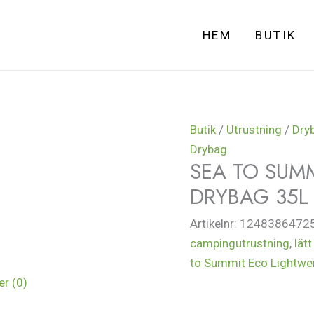
HEM
BUTIK
Butik
/
Utrustning
/
Dry
Drybag
SEA TO SUM
DRYBAG 35L
Artikelnr:
1248386472
campingutrustning
,
lät
to Summit Eco Lightwe
r (0)