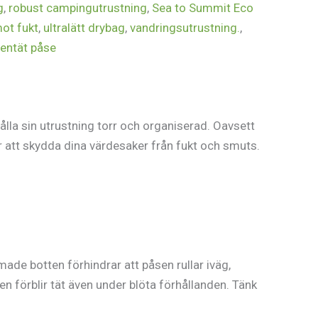
g
,
robust campingutrustning
,
Sea to Summit Eco
ot fukt
,
ultralätt drybag
,
vandringsutrustning.
,
tentät påse
ålla sin utrustning torr och organiserad. Oavsett
ör att skydda dina värdesaker från fukt och smuts.
rmade botten förhindrar att påsen rullar iväg,
en förblir tät även under blöta förhållanden. Tänk