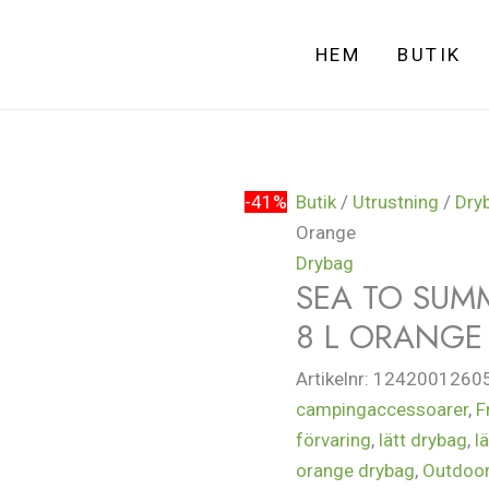
HEM
BUTIK
-41%
Butik
/
Utrustning
/
Dry
Orange
Drybag
SEA TO SUMM
8 L ORANGE
Artikelnr:
1242001260
campingaccessoarer
,
F
förvaring
,
lätt drybag
,
l
orange drybag
,
Outdoor