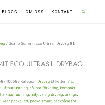
Sök
BLOGG
OM OSS
KONTAKT
bag
/ Sea to Summit Eco Ultrasil Drybag 8 L
IT ECO ULTRASIL DRYBAG
587400688
Kategori:
Drybag
Etiketter:
8 L
,
riluftsutrustning
,
hållbar förvaring
,
kompakt
ättviktsutrustning
,
miljövänlig drybag
,
orange
,
 Gear
,
packa lätt
,
packa smart
,
packpåse för