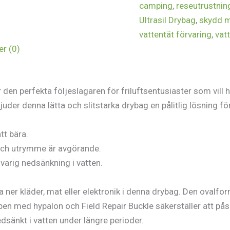
camping
,
reseutrustnin
Ultrasil Drybag
,
skydd m
vattentät förvaring
,
vat
r (0)
 den perfekta följeslagaren för friluftsentusiaster som vill h
juder denna lätta och slitstarka drybag en pålitlig lösning f
tt bära.
 och utrymme är avgörande.
varig nedsänkning i vatten.
ka ner kläder, mat eller elektronik i denna drybag. Den ovalfo
ppen med hypalon och Field Repair Buckle säkerställer att pås
edsänkt i vatten under längre perioder.