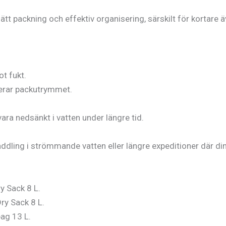
tt packning och effektiv organisering, särskilt för kortare äv
t fukt.
merar packutrymmet.
vara nedsänkt i vatten under längre tid.
ddling i strömmande vatten eller längre expeditioner där din 
y Sack 8 L.
Dry Sack 8 L.
bag 13 L.