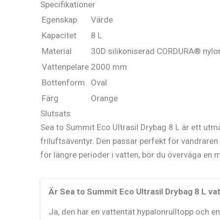
Specifikationer
Egenskap
Värde
Kapacitet
8 L
Material
30D silikoniserad CORDURA® nylo
Vattenpelare
2000 mm
Bottenform
Oval
Färg
Orange
Slutsats
Sea to Summit Eco Ultrasil Drybag 8 L är ett utmär
friluftsäventyr. Den passar perfekt för vandraren 
för längre perioder i vatten, bör du överväga en 
Är Sea to Summit Eco Ultrasil Drybag 8 L va
Ja, den har en vattentät hypalonrulltopp och 