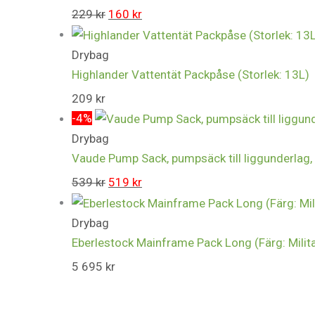
229
kr
160
kr
Drybag
Highlander Vattentät Packpåse (Storlek: 13L)
209
kr
-4%
Drybag
Vaude Pump Sack, pumpsäck till liggunderlag,
539
kr
519
kr
Drybag
Eberlestock Mainframe Pack Long (Färg: Milit
5 695
kr