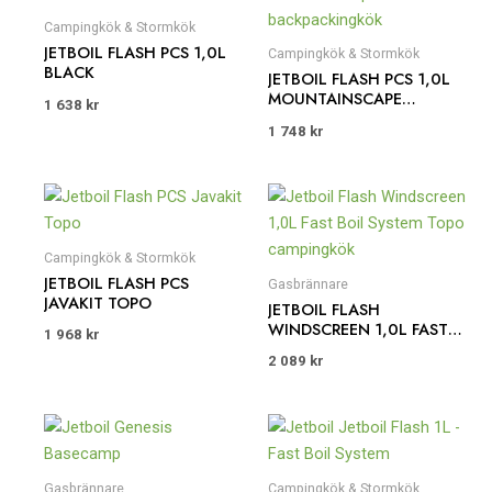
Campingkök & Stormkök
JETBOIL FLASH PCS 1,0L
Campingkök & Stormkök
BLACK
JETBOIL FLASH PCS 1,0L
MOUNTAINSCAPE
1 638
kr
BACKPACKINGKÖK
1 748
kr
Campingkök & Stormkök
JETBOIL FLASH PCS
Gasbrännare
JAVAKIT TOPO
JETBOIL FLASH
WINDSCREEN 1,0L FAST
1 968
kr
BOIL SYSTEM TOPO
2 089
kr
CAMPINGKÖK
Gasbrännare
Campingkök & Stormkök