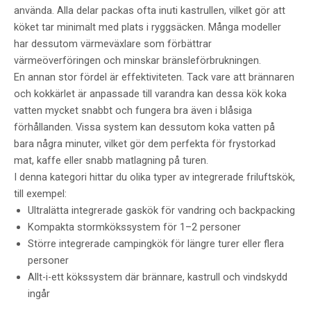
använda. Alla delar packas ofta inuti kastrullen, vilket gör att
köket tar minimalt med plats i ryggsäcken. Många modeller
har dessutom värmeväxlare som förbättrar
värmeöverföringen och minskar bränsleförbrukningen.
En annan stor fördel är effektiviteten. Tack vare att brännaren
och kokkärlet är anpassade till varandra kan dessa kök koka
vatten mycket snabbt och fungera bra även i blåsiga
förhållanden. Vissa system kan dessutom koka vatten på
bara några minuter, vilket gör dem perfekta för frystorkad
mat, kaffe eller snabb matlagning på turen.
I denna kategori hittar du olika typer av integrerade friluftskök,
till exempel:
Ultralätta integrerade gaskök för vandring och backpacking
Kompakta stormkökssystem för 1–2 personer
Större integrerade campingkök för längre turer eller flera
personer
Allt-i-ett kökssystem där brännare, kastrull och vindskydd
ingår