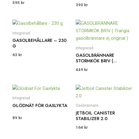
GRAM (3-PACK Á 450
595
kr
390
kr
GRAM)
Integrerad
GASOLBEHÅLLARE – 230
G
Integrerad
GASOLBRÄNNARE
63
kr
STORMKÖK BRIV (
TRANGIA
449
kr
GASOLBRÄNNARE EJ
ORIGINAL )
Integrerad
GLÖDNÄT FÖR GASLYKTA
Gasbrännare
JETBOIL CANISTER
STABILIZER 2.0
89
kr
164
kr