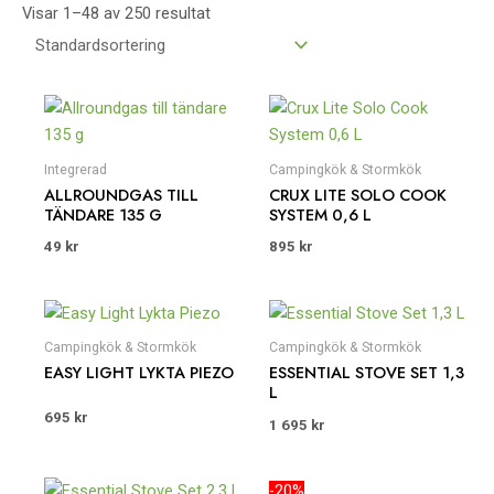
Visar 1–48 av 250 resultat
Integrerad
Campingkök & Stormkök
ALLROUNDGAS TILL
CRUX LITE SOLO COOK
TÄNDARE 135 G
SYSTEM 0,6 L
49
kr
895
kr
Campingkök & Stormkök
Campingkök & Stormkök
EASY LIGHT LYKTA PIEZO
ESSENTIAL STOVE SET 1,3
L
695
kr
1 695
kr
Det
Det
-20%