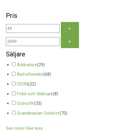
Pris
×
×
Säljare
Addnature
(
29
)
AstroSweden
(
68
)
CDON
(
22
)
Fritid och Vildmark
(
8
)
Outnorth
(
53
)
Scandinavian Outdoor
(
70
)
See more
See less