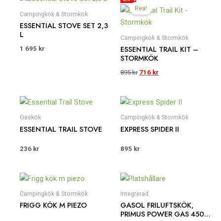
ursprungliga
nuvarande
Rea!
priset
priset
Campingkök & Stormkök
var:
är:
ESSENTIAL STOVE SET 2,3
895 kr.
716 kr.
L
Campingkök & Stormkök
ESSENTIAL TRAIL KIT –
1 695
kr
STORMKÖK
895
kr
716
kr
Gaskök
Campingkök & Stormkök
ESSENTIAL TRAIL STOVE
EXPRESS SPIDER II
236
kr
895
kr
Campingkök & Stormkök
Integrerad
FRIGG KÖK M PIEZO
GASOL FRILUFTSKÖK,
PRIMUS POWER GAS 450