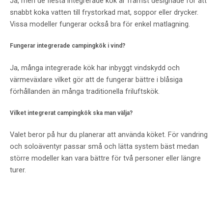
Ja, men de flesta integrerade kök är främst designade för att
snabbt koka vatten till frystorkad mat, soppor eller drycker.
Vissa modeller fungerar också bra för enkel matlagning.
Fungerar integrerade campingkök i vind?
Ja, många integrerade kök har inbyggt vindskydd och
värmeväxlare vilket gör att de fungerar bättre i blåsiga
förhållanden än många traditionella friluftskök.
Vilket integrerat campingkök ska man välja?
Valet beror på hur du planerar att använda köket. För vandring
och soloäventyr passar små och lätta system bäst medan
större modeller kan vara bättre för två personer eller längre
turer.