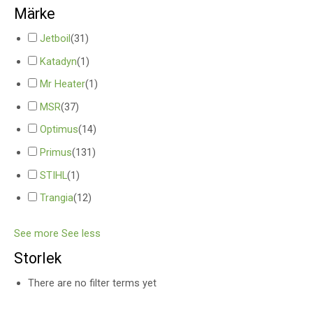
Märke
Jetboil
(
31
)
Katadyn
(
1
)
Mr Heater
(
1
)
MSR
(
37
)
Optimus
(
14
)
Primus
(
131
)
STIHL
(
1
)
Trangia
(
12
)
See more
See less
Storlek
There are no filter terms yet