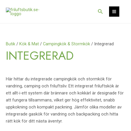
Hoppa
S
S
till
Sök
e
e
innehåll
a
a
r
r
c
c
Butik
/
Kök & Mat
/
Campingkök & Stormkök
/ Integrerad
h
h
INTEGRERAD
Här hittar du integrerade campingkök och stormkök för
vandring, camping och friluftsliv. Ett integrerat friluftskök är
ett allt-i-ett system där brännare och kokkärl är designade för
att fungera tillsammans, vilket ger hög effektivitet, snabb
uppkokning och kompakt packning. Jämför olika modeller av
integrerade gaskök för vandring och backpacking och hitta
rätt kök för ditt nästa äventyr.