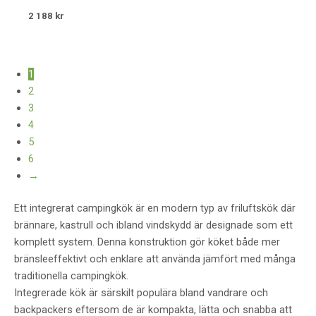
CAMPINGGASUGN
2 188
kr
1
2
3
4
5
6
→
Ett integrerat campingkök är en modern typ av friluftskök där
brännare, kastrull och ibland vindskydd är designade som ett
komplett system. Denna konstruktion gör köket både mer
bränsleeffektivt och enklare att använda jämfört med många
traditionella campingkök.
Integrerade kök är särskilt populära bland vandrare och
backpackers eftersom de är kompakta, lätta och snabba att