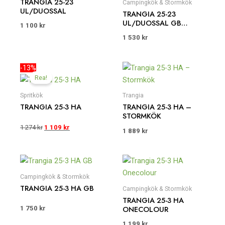
TRANGIA 25-23
Campingkök & Stormkök
UL/DUOSSAL
TRANGIA 25-23
UL/DUOSSAL GB
1 100
kr
CAMPINGKÖK
1 530
kr
Det
Det
-13%
ursprungliga
nuvarande
Rea!
priset
priset
var:
är:
Spritkök
Trangia
1
1
TRANGIA 25-3 HA
TRANGIA 25-3 HA –
274 kr.
109 kr.
STORMKÖK
1 274
kr
1 109
kr
1 889
kr
Campingkök & Stormkök
TRANGIA 25-3 HA GB
Campingkök & Stormkök
TRANGIA 25-3 HA
ONECOLOUR
1 750
kr
1 199
kr