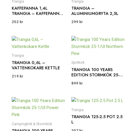
Trangia
Trangia
KAFFEPANNA 1,4L
TRANGIA –
TRANGIA – KAFFEPANNA
ALUMINIUMGRYTA 2,5L
ÖPPEN ELD
252
kr
299
kr
Trangia
TRANGIA 0,6L –
Spritkök
VATTENKOKARE KETTLE
TRANGIA 100 YEARS
EDITION STORMKÖK 25-
219
kr
1/UL NORTHERN PINE
899
kr
Trangia
TRANGIA 125-2.5 POT 2.5
L
Campingkök & Stormkök
TRANGIA 100 YEARS
307
kr