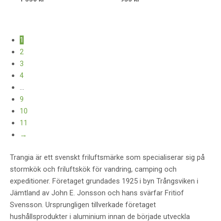
1
2
3
4
…
9
10
11
→
Trangia är ett svenskt friluftsmärke som specialiserar sig på
stormkök och friluftskök för vandring, camping och
expeditioner. Företaget grundades 1925 i byn Trångsviken i
Jämtland av John E. Jonsson och hans svärfar Fritiof
Svensson. Ursprungligen tillverkade företaget
hushållsprodukter i aluminium innan de började utveckla