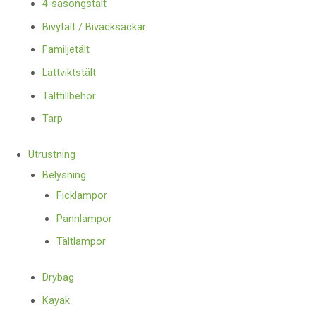
4-säsongstält
Bivytält / Bivacksäckar
Familjetält
Lättviktstält
Tälttillbehör
Tarp
Utrustning
Belysning
Ficklampor
Pannlampor
Tältlampor
Drybag
Kayak