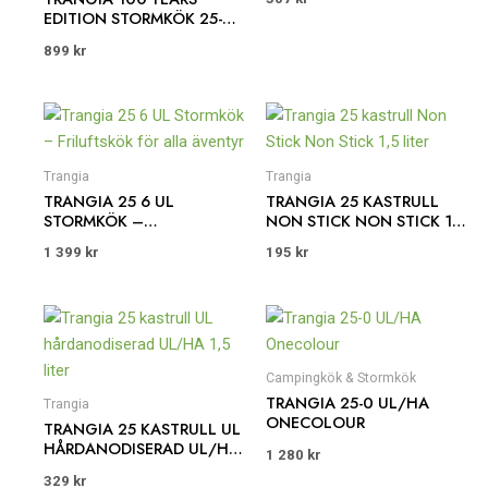
EDITION STORMKÖK 25-
1/UL POWER PINK
899
kr
Trangia
Trangia
TRANGIA 25 6 UL
TRANGIA 25 KASTRULL
STORMKÖK –
NON STICK NON STICK 1,5
FRILUFTSKÖK FÖR ALLA
LITER
1 399
kr
195
kr
ÄVENTYR
Campingkök & Stormkök
TRANGIA 25-0 UL/HA
Trangia
ONECOLOUR
TRANGIA 25 KASTRULL UL
HÅRDANODISERAD UL/HA
1 280
kr
1,5 LITER
329
kr