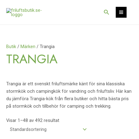
Hoppa
S
S
till
Sök
e
e
innehåll
a
a
r
r
c
c
Butik
/
Märken
/ Trangia
h
h
TRANGIA
Trangia är ett svenskt friluftsmärke känt för sina klassiska
stormkök och campingkök för vandring och friluftsliv. Här kan
du jämföra Trangia-kök från flera butiker och hitta bästa pris
på stormkök och tillbehör för camping och trekking.
Visar 1–48 av 492 resultat