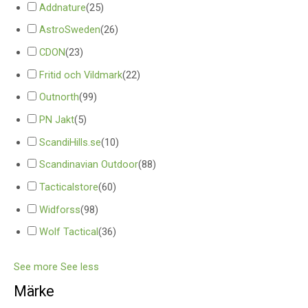
Addnature
(
25
)
AstroSweden
(
26
)
CDON
(
23
)
Fritid och Vildmark
(
22
)
Outnorth
(
99
)
PN Jakt
(
5
)
ScandiHills.se
(
10
)
Scandinavian Outdoor
(
88
)
Tacticalstore
(
60
)
Widforss
(
98
)
Wolf Tactical
(
36
)
See more
See less
Märke