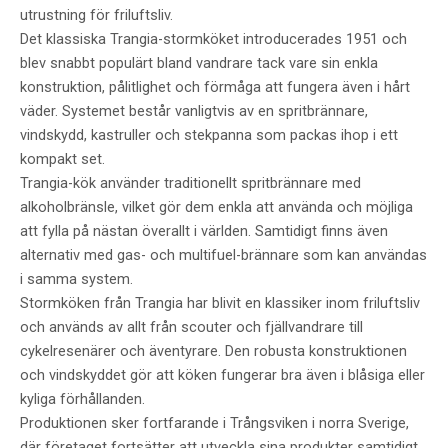
utrustning för friluftsliv.
Det klassiska Trangia-stormköket introducerades 1951 och
blev snabbt populärt bland vandrare tack vare sin enkla
konstruktion, pålitlighet och förmåga att fungera även i hårt
väder. Systemet består vanligtvis av en spritbrännare,
vindskydd, kastruller och stekpanna som packas ihop i ett
kompakt set.
Trangia-kök använder traditionellt spritbrännare med
alkoholbränsle, vilket gör dem enkla att använda och möjliga
att fylla på nästan överallt i världen. Samtidigt finns även
alternativ med gas- och multifuel-brännare som kan användas
i samma system.
Stormköken från Trangia har blivit en klassiker inom friluftsliv
och används av allt från scouter och fjällvandrare till
cykelresenärer och äventyrare. Den robusta konstruktionen
och vindskyddet gör att köken fungerar bra även i blåsiga eller
kyliga förhållanden.
Produktionen sker fortfarande i Trångsviken i norra Sverige,
där företaget fortsätter att utveckla sina produkter samtidigt