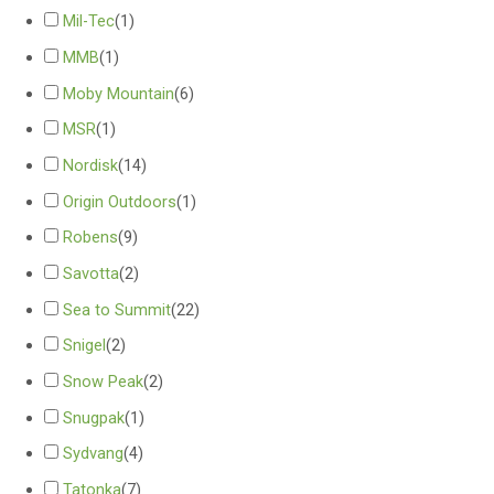
Mil-Tec
(
1
)
MMB
(
1
)
Moby Mountain
(
6
)
MSR
(
1
)
Nordisk
(
14
)
Origin Outdoors
(
1
)
Robens
(
9
)
Savotta
(
2
)
Sea to Summit
(
22
)
Snigel
(
2
)
Snow Peak
(
2
)
Snugpak
(
1
)
Sydvang
(
4
)
Tatonka
(
7
)