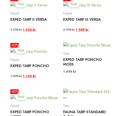
ursprungliga
nuvarande
ursprungliga
nuvarande
Rea!
Rea!
priset
priset
priset
priset
var:
är:
var:
är:
Exped
Exped
1
1
2
1
EXPED TARP II VERSA
EXPED TARP III VERSA
795 kr.
436 kr.
799 kr.
988 kr.
1 795
kr
1 436
kr
2 799
kr
1 988
kr
Det
Det
-43%
ursprungliga
nuvarande
Rea!
priset
priset
Tarp
var:
är:
EXPED TARP PONCHO
Exped
1
1
MOSS
EXPED TARP PONCHO
999 kr.
140 kr.
1 499
kr
1 999
kr
1 140
kr
Det
Det
-40%
ursprungliga
nuvarande
Rea!
priset
priset
var:
är:
Exped
Tarp
1
993 kr.
EXPED TARP PONCHO
FAUNA TARP STANDARD
655 kr.