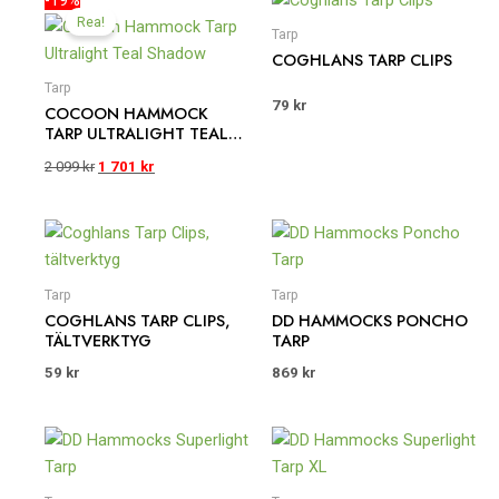
ursprungliga
nuvarande
Rea!
priset
priset
Tarp
var:
är:
COGHLANS TARP CLIPS
2
1
Tarp
099 kr.
701 kr.
79
kr
COCOON HAMMOCK
TARP ULTRALIGHT TEAL
SHADOW
2 099
kr
1 701
kr
Tarp
Tarp
COGHLANS TARP CLIPS,
DD HAMMOCKS PONCHO
TÄLTVERKTYG
TARP
59
kr
869
kr