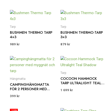
Tarp
Tarp
BUSHMEN THERMO TARP
BUSHMEN THERMO-TARP
4×3
3×3
989
kr
879
kr
Tarp
COCOON HAMMOCK
Hängmatta
TARP ULTRALIGHT TEAL
CAMPINGHÄNGMATTA
SHADOW
FÖR 2 PERSONER MED
1 699
kr
MYGGNÄT OCH TARP
399
kr
Det
Det
-19%