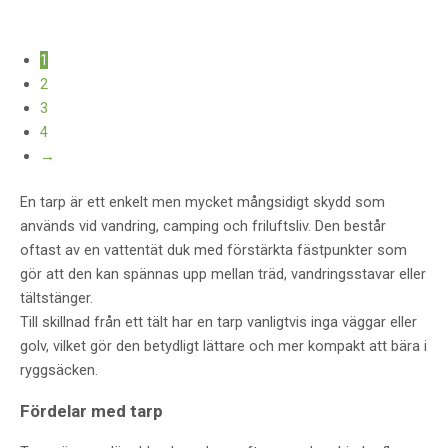
1
2
3
4
→
En tarp är ett enkelt men mycket mångsidigt skydd som
används vid vandring, camping och friluftsliv. Den består
oftast av en vattentät duk med förstärkta fästpunkter som
gör att den kan spännas upp mellan träd, vandringsstavar eller
tältstänger.
Till skillnad från ett tält har en tarp vanligtvis inga väggar eller
golv, vilket gör den betydligt lättare och mer kompakt att bära i
ryggsäcken.
Fördelar med tarp