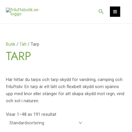
Hoppa
S
S
till
Sök
e
e
innehåll
a
a
r
r
c
c
Butik
/
Tält
/ Tarp
h
h
TARP
Här hittar du tarps och tarp-skydd för vandring, camping och
friluftsliv. En tarp är ett lätt och flexibelt skydd som spänns
upp med linor eller stänger för att skapa skydd mot regn, vind
och sol i naturen.
Visar 1–48 av 191 resultat