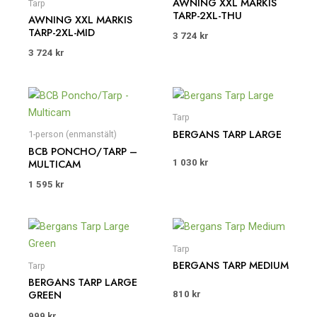
AWNING XXL MARKIS
Tarp
TARP-2XL-THU
AWNING XXL MARKIS
TARP-2XL-MID
3 724
kr
3 724
kr
Tarp
BERGANS TARP LARGE
1-person (enmanstält)
BCB PONCHO/TARP –
MULTICAM
1 030
kr
1 595
kr
Tarp
BERGANS TARP MEDIUM
Tarp
BERGANS TARP LARGE
GREEN
810
kr
999
kr