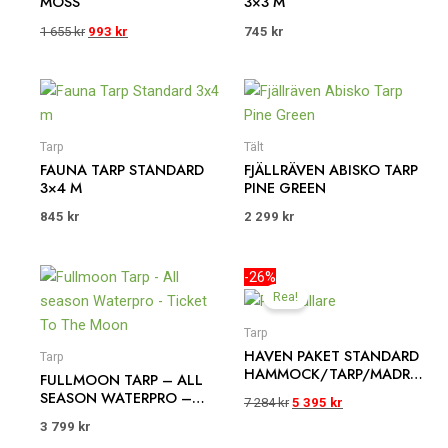
MOSS
3×3 M
1 655
kr
993
kr
745
kr
Tarp
Tält
FAUNA TARP STANDARD
FJÄLLRÄVEN ABISKO TARP
3×4 M
PINE GREEN
845
kr
2 299
kr
Det
Det
-26%
ursprungliga
nuvarande
Rea!
priset
priset
var:
är:
Tarp
7
5
HAVEN PAKET STANDARD
Tarp
284 kr.
395 kr.
HAMMOCK/TARP/MADRAS
FULLMOON TARP – ALL
S PREMIUM/POWERPUMP
SEASON WATERPRO –
7 284
kr
5 395
kr
TICKET TO THE MOON
3 799
kr