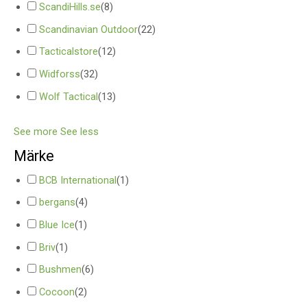
ScandiHills.se
(
8
)
Scandinavian Outdoor
(
22
)
Tacticalstore
(
12
)
Widforss
(
32
)
Wolf Tactical
(
13
)
See more
See less
Märke
BCB International
(
1
)
bergans
(
4
)
Blue Ice
(
1
)
Briv
(
1
)
Bushmen
(
6
)
Cocoon
(
2
)