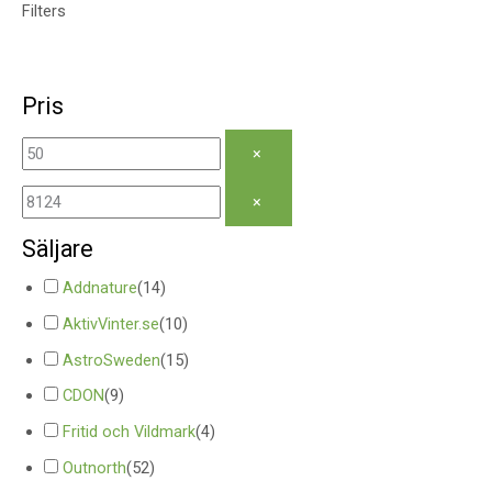
Filters
Pris
×
×
Säljare
Addnature
(
14
)
AktivVinter.se
(
10
)
AstroSweden
(
15
)
CDON
(
9
)
Fritid och Vildmark
(
4
)
Outnorth
(
52
)