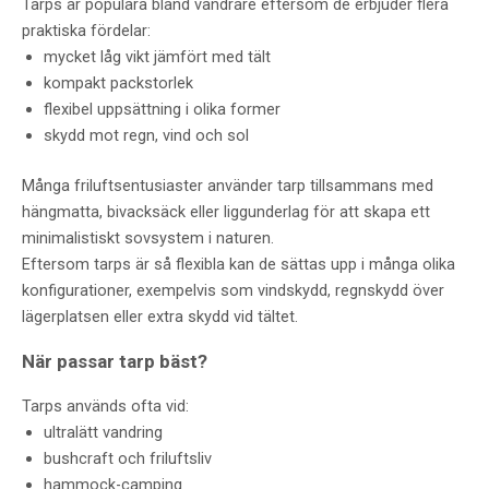
Tarps är populära bland vandrare eftersom de erbjuder flera
praktiska fördelar:
mycket låg vikt jämfört med tält
kompakt packstorlek
flexibel uppsättning i olika former
skydd mot regn, vind och sol
Många friluftsentusiaster använder tarp tillsammans med
hängmatta, bivacksäck eller liggunderlag för att skapa ett
minimalistiskt sovsystem i naturen.
Eftersom tarps är så flexibla kan de sättas upp i många olika
konfigurationer, exempelvis som vindskydd, regnskydd över
lägerplatsen eller extra skydd vid tältet.
När passar tarp bäst?
Tarps används ofta vid:
ultralätt vandring
bushcraft och friluftsliv
hammock-camping