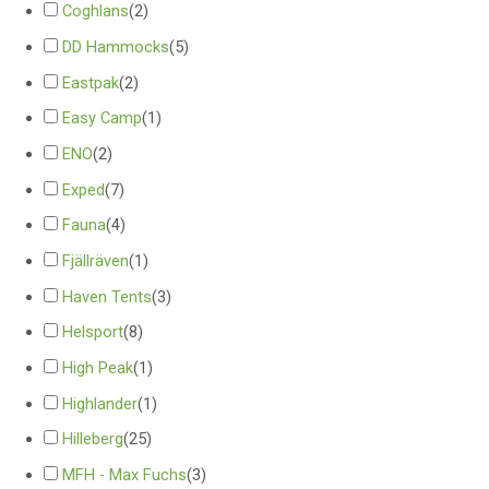
Coghlans
(
2
)
DD Hammocks
(
5
)
Eastpak
(
2
)
Easy Camp
(
1
)
ENO
(
2
)
Exped
(
7
)
Fauna
(
4
)
Fjällräven
(
1
)
Haven Tents
(
3
)
Helsport
(
8
)
High Peak
(
1
)
Highlander
(
1
)
Hilleberg
(
25
)
MFH - Max Fuchs
(
3
)