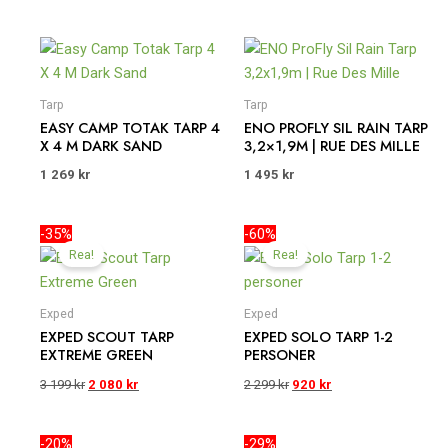
Tarp
Tarp
EASY CAMP TOTAK TARP 4
ENO PROFLY SIL RAIN TARP
X 4 M DARK SAND
3,2×1,9M | RUE DES MILLE
1 269
kr
1 495
kr
Det
Det
Det
Det
-35%
-60%
ursprungliga
nuvarande
ursprungliga
nuvarande
Rea!
Rea!
priset
priset
priset
priset
var:
är:
var:
är:
3
2
2
920 kr.
Exped
Exped
199 kr.
080 kr.
299 kr.
EXPED SCOUT TARP
EXPED SOLO TARP 1-2
EXTREME GREEN
PERSONER
3 199
kr
2 080
kr
2 299
kr
920
kr
Det
Det
Det
Det
-20%
-29%