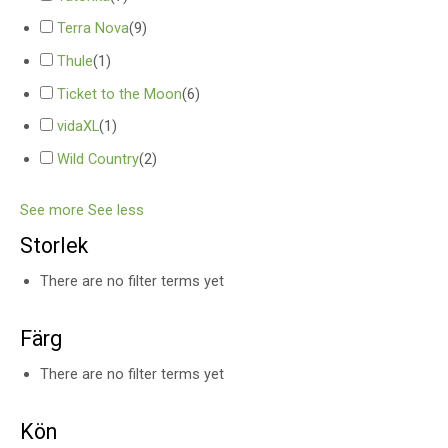
Terra Nova
(
9
)
Thule
(
1
)
Ticket to the Moon
(
6
)
vidaXL
(
1
)
Wild Country
(
2
)
See more
See less
Storlek
There are no filter terms yet
Färg
There are no filter terms yet
Kön