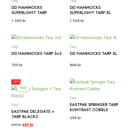
Tarp
Tarp
DD HAMMOCKS
DD HAMMOCKS
SUPERLIGHT TARP
SUPERLIGHT TARP XL
1 309
kr
1 539
kr
Tarp
Tarp
DD HAMMOCKS TARP 3×3
DD HAMMOCKS TARP XL
759
kr
869
kr
Det
Det
-30%
ursprungliga
nuvarande
Rea!
priset
priset
var:
är:
Tarp
699 kr.
489 kr.
EASTPAK SPRINGER TARP
Tarp
KONTRAST COBBLE
EASTPAK DELEGATE +
TARP BLACK2
299
kr
699
kr
489
kr