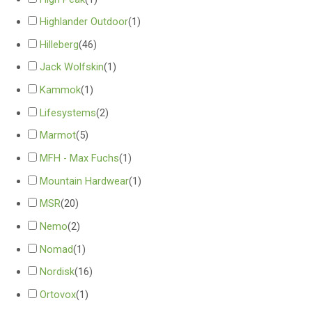
Highlander Outdoor
(
1
)
Hilleberg
(
46
)
Jack Wolfskin
(
1
)
Kammok
(
1
)
Lifesystems
(
2
)
Marmot
(
5
)
MFH - Max Fuchs
(
1
)
Mountain Hardwear
(
1
)
MSR
(
20
)
Nemo
(
2
)
Nomad
(
1
)
Nordisk
(
16
)
Ortovox
(
1
)