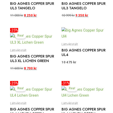
BIG AGNES COPPER SPUR
BIG AGNES COPPER SPUR
UL3 TANGELO
UL3 TANGELO
11 000
kr
8 250
kr
10 999
kr
9 350
kr
Det
Det
-25%
ursprungliga
nuvarande
Rea!
priset
priset
var:
är:
Lättviktstält
11
8
BIG AGNES COPPER SPUR
Lättviktstält
600 kr.
700 kr.
UL4
BIG AGNES COPPER SPUR
UL3 XL LICHEN GREEN
10 475
kr
11 600
kr
8 700
kr
Det
Det
Det
Det
-25%
-31%
ursprungliga
nuvarande
ursprungliga
nuvarande
Rea!
Rea!
priset
priset
priset
priset
var:
är:
var:
är:
13
9
12
8
Lättviktstält
Lättviktstält
000 kr.
750 kr.
999 kr.
970 kr.
BIG AGNES COPPER SPUR
BIG AGNES COPPER SPUR