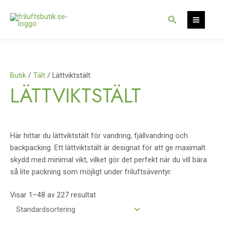
Hoppa
S
S
till
Sök
e
e
innehåll
a
a
r
r
c
c
Butik
/
Tält
/ Lättviktstält
h
h
LÄTTVIKTSTÄLT
Här hittar du lättviktstält för vandring, fjällvandring och
backpacking. Ett lättviktstält är designat för att ge maximalt
skydd med minimal vikt, vilket gör det perfekt när du vill bära
så lite packning som möjligt under friluftsäventyr.
Visar 1–48 av 227 resultat