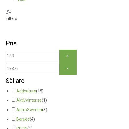
Filters
Pris
×
×
Säljare
Addnature
(
15
)
AktivVinter.se
(
1
)
AstroSweden
(
8
)
Beredd
(
4
)
CDON
(
1
)