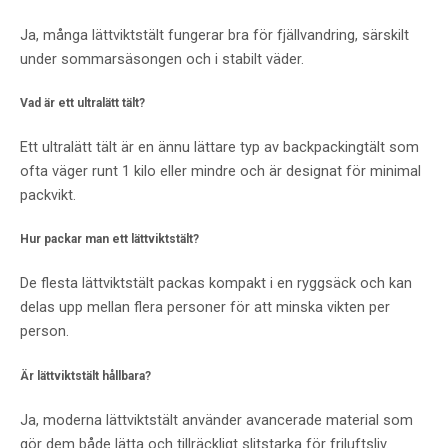
Ja, många lättviktstält fungerar bra för fjällvandring, särskilt
under sommarsäsongen och i stabilt väder.
Vad är ett ultralätt tält?
Ett ultralätt tält är en ännu lättare typ av backpackingtält som
ofta väger runt 1 kilo eller mindre och är designat för minimal
packvikt.
Hur packar man ett lättviktstält?
De flesta lättviktstält packas kompakt i en ryggsäck och kan
delas upp mellan flera personer för att minska vikten per
person.
Är lättviktstält hållbara?
Ja, moderna lättviktstält använder avancerade material som
gör dem både lätta och tillräckligt slitstarka för friluftsliv.