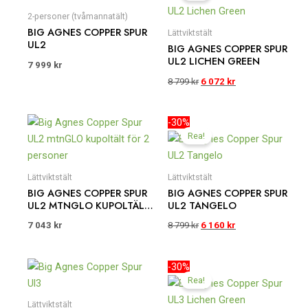
var:
är:
2-personer (tvåmannatält)
8
6
BIG AGNES COPPER SPUR
Lättviktstält
799 kr.
072 kr.
UL2
BIG AGNES COPPER SPUR
UL2 LICHEN GREEN
7 999
kr
8 799
kr
6 072
kr
Det
Det
-30%
ursprungliga
nuvarande
Rea!
priset
priset
var:
är:
8
6
Lättviktstält
Lättviktstält
799 kr.
160 kr.
BIG AGNES COPPER SPUR
BIG AGNES COPPER SPUR
UL2 MTNGLO KUPOLTÄLT
UL2 TANGELO
FÖR 2 PERSONER
7 043
kr
8 799
kr
6 160
kr
Det
Det
-30%
ursprungliga
nuvarande
Rea!
priset
priset
var:
är:
Lättviktstält