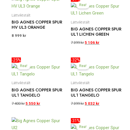
ursprungliga
nuvarande
Rea!
priset
priset
var:
är:
Lättviktstält
7
5
BIG AGNES COPPER SPUR
Lättviktstält
399 kr.
106 kr.
HV UL3 ORANGE
BIG AGNES COPPER SPUR
UL1 LICHEN GREEN
8 999
kr
7 399
kr
5 106
kr
Det
Det
Det
Det
-25%
-32%
ursprungliga
nuvarande
ursprungliga
nuvarande
Rea!
Rea!
priset
priset
priset
priset
var:
är:
var:
är:
7
5
7
5
Lättviktstält
Lättviktstält
400 kr.
550 kr.
399 kr.
032 kr.
BIG AGNES COPPER SPUR
BIG AGNES COPPER SPUR
UL1 TANGELO
UL1 TANGELO
7 400
kr
5 550
kr
7 399
kr
5 032
kr
Det
Det
-31%
ursprungliga
nuvarande
Rea!
priset
priset