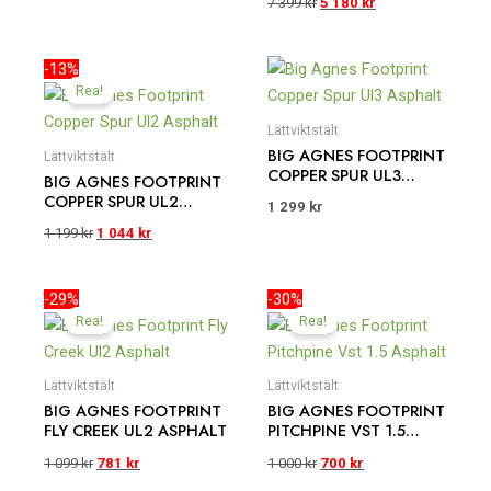
7 399
kr
5 180
kr
Det
Det
-13%
ursprungliga
nuvarande
Rea!
priset
priset
var:
är:
Lättviktstält
1
1
BIG AGNES FOOTPRINT
Lättviktstält
199 kr.
044 kr.
COPPER SPUR UL3
BIG AGNES FOOTPRINT
ASPHALT
COPPER SPUR UL2
1 299
kr
ASPHALT
1 199
kr
1 044
kr
Det
Det
Det
Det
-29%
-30%
ursprungliga
nuvarande
ursprungliga
nuvarande
Rea!
Rea!
priset
priset
priset
priset
var:
är:
var:
är:
1
781 kr.
1
700 kr.
Lättviktstält
Lättviktstält
099 kr.
000 kr.
BIG AGNES FOOTPRINT
BIG AGNES FOOTPRINT
FLY CREEK UL2 ASPHALT
PITCHPINE VST 1.5
ASPHALT
1 099
kr
781
kr
1 000
kr
700
kr