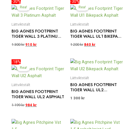
Det
Det
Det
Det
-30%
-30%
ursprungliga
nuvarande
ursprungliga
nuvarande
Rea!
Rea!
priset
priset
priset
priset
var:
är:
var:
är:
1
910 kr.
1
840 kr.
Lättviktstält
Lättviktstält
300 kr.
200 kr.
BIG AGNES FOOTPRINT
BIG AGNES FOOTPRINT
TIGER WALL 3 PLATINUM
TIGER WALL UL1 BIKEPACK
ASPHALT
ASPHALT
1 300
kr
910
kr
1 200
kr
840
kr
Det
Det
-18%
ursprungliga
nuvarande
Rea!
priset
priset
var:
är:
Lättviktstält
1
984 kr.
BIG AGNES FOOTPRINT
Lättviktstält
199 kr.
TIGER WALL UL2
BIG AGNES FOOTPRINT
BIKEPACK ASPHALT
TIGER WALL UL2 ASPHALT
1 300
kr
1 199
kr
984
kr