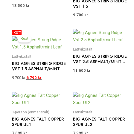
BIG AGNES STRING RIDGE
VST 1.5
13 500
kr
9 700
kr
Det
Det
-30%
ursprungliga
nuvarande
Rea!
priset
priset
var:
är:
Lättviktstält
9
6
BIG AGNES STRING RIDGE
Lättviktstält
700 kr.
790 kr.
VST 2.5 ASPHALT/MINT
BIG AGNES STRING RIDGE
LEAF
VST 1.5 ASPHALT/MINT
11 600
kr
LEAF
9 700
kr
6 790
kr
1-person (enmanstält)
Lättviktstält
BIG AGNES TÄLT COPPER
BIG AGNES TÄLT COPPER
SPUR UL1
SPUR UL2
7 395
kr
7 995
kr