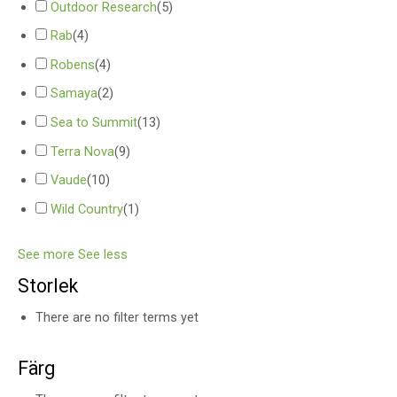
Outdoor Research
(
5
)
Rab
(
4
)
Robens
(
4
)
Samaya
(
2
)
Sea to Summit
(
13
)
Terra Nova
(
9
)
Vaude
(
10
)
Wild Country
(
1
)
See more
See less
Storlek
There are no filter terms yet
Färg