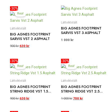
Det
Det
-30%
ursprungliga
nuvarande
Rea!
priset
priset
var:
är:
Lättviktstält
900 kr.
630 kr.
BIG AGNES FOOTPRINT
Lättviktstält
SARVIS VST 3 ASPHALT
BIG AGNES FOOTPRINT
SARVIS VST 2 ASPHALT
1 000
kr
900
kr
630
kr
Det
Det
Det
Det
-30%
-30%
ursprungliga
nuvarande
ursprungliga
nuvarande
Rea!
Rea!
priset
priset
priset
priset
var:
är:
var:
är:
900 kr.
630 kr.
1
700 kr.
Lättviktstält
Lättviktstält
000 kr.
BIG AGNES FOOTPRINT
BIG AGNES FOOTPRINT
STRING RIDGE VST 1.5
STRING RIDGE VST 2.5
ASPHALT
ASPHALT
900
kr
630
kr
1 000
kr
700
kr