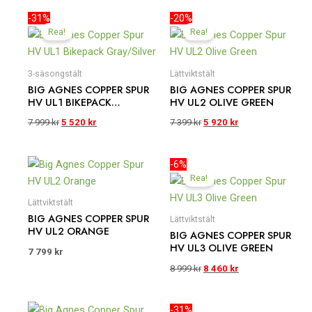
Det
Det
Det
Det
-31%
-20%
ursprungliga
nuvarande
ursprungliga
nuvarande
Rea!
Rea!
priset
priset
priset
priset
var:
är:
var:
är:
7
5
7
5
3-säsongstält
Lättviktstält
999 kr.
520 kr.
399 kr.
920 kr.
BIG AGNES COPPER SPUR
BIG AGNES COPPER SPUR
HV UL1 BIKEPACK
HV UL2 OLIVE GREEN
GRAY/SILVER
7 999
kr
5 520
kr
7 399
kr
5 920
kr
Det
Det
-6%
ursprungliga
nuvarande
Rea!
priset
priset
var:
är:
Lättviktstält
8
8
BIG AGNES COPPER SPUR
Lättviktstält
999 kr.
460 kr.
HV UL2 ORANGE
BIG AGNES COPPER SPUR
HV UL3 OLIVE GREEN
7 799
kr
8 999
kr
8 460
kr
Det
Det
-31%