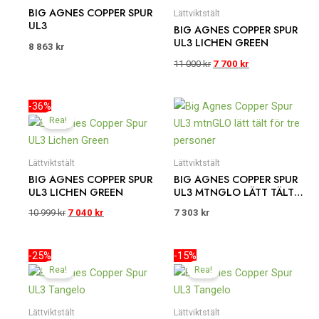
11
7
BIG AGNES COPPER SPUR
Lättviktstält
000 kr.
700 kr.
UL3
BIG AGNES COPPER SPUR
UL3 LICHEN GREEN
8 863
kr
11 000
kr
7 700
kr
Det
Det
-36%
ursprungliga
nuvarande
Rea!
priset
priset
var:
är:
10
7
Lättviktstält
Lättviktstält
999 kr.
040 kr.
BIG AGNES COPPER SPUR
BIG AGNES COPPER SPUR
UL3 LICHEN GREEN
UL3 MTNGLO LÄTT TÄLT
FÖR TRE PERSONER
10 999
kr
7 040
kr
7 303
kr
Det
Det
Det
Det
-25%
-15%
ursprungliga
nuvarande
ursprungliga
nuvarande
Rea!
Rea!
priset
priset
priset
priset
var:
är:
var:
är:
11
8
10
9
Lättviktstält
Lättviktstält
000 kr.
250 kr.
999 kr.
350 kr.