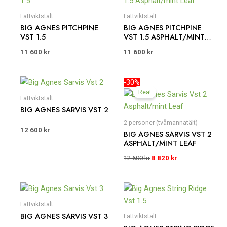
Lättviktstält
Lättviktstält
BIG AGNES PITCHPINE
BIG AGNES PITCHPINE
VST 1.5
VST 1.5 ASPHALT/MINT
LEAF
11 600
kr
11 600
kr
Det
Det
-30%
ursprungliga
nuvarande
Rea!
priset
priset
Lättviktstält
var:
är:
BIG AGNES SARVIS VST 2
12
8
2-personer (tvåmannatält)
600 kr.
820 kr.
12 600
kr
BIG AGNES SARVIS VST 2
ASPHALT/MINT LEAF
12 600
kr
8 820
kr
Lättviktstält
BIG AGNES SARVIS VST 3
Lättviktstält