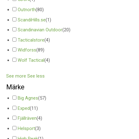
Outnorth
(
80
)
ScandiHills.se
(
1
)
Scandinavian Outdoor
(
20
)
Tacticalstore
(
4
)
Widforss
(
89
)
Wolf Tactical
(
4
)
See more
See less
Märke
Big Agnes
(
57
)
Exped
(
11
)
Fjällräven
(
4
)
Helsport
(
3
)
High Peak
(
1
)