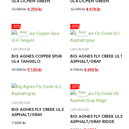
UL4 LICHEN GREEN
UL4 LICHEN GREEN
13 000
kr
9 750
kr
12 999
kr
8 970
kr
Det
Det
Det
Det
-30%
-30%
ursprungliga
nuvarande
ursprungliga
nuvarande
Rea!
Rea!
priset
priset
priset
priset
var:
är:
var:
är:
13
9
6
4
Lättviktstält
Lättviktstält
000 kr.
100 kr.
700 kr.
690 kr.
BIG AGNES COPPER SPUR
BIG AGNES FLY CREEK UL1
UL4 TANGELO
ASPHALT/GRAY
13 000
kr
9 100
kr
6 700
kr
4 690
kr
Det
Det
-30%
ursprungliga
nuvarande
Rea!
priset
priset
var:
är:
Lättviktstält
7
5
BIG AGNES FLY CREEK UL2
Lättviktstält
399 kr.
180 kr.
ASPHALT/GRAY
BIG AGNES FLY CREEK UL2
ASPHALT/GRAY RIDGE
7 400
kr