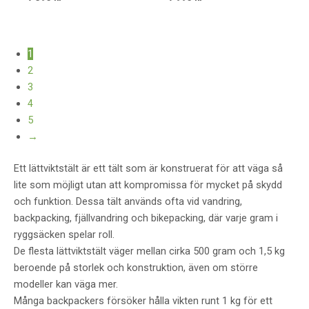
1
2
3
4
5
→
Ett lättviktstält är ett tält som är konstruerat för att väga så
lite som möjligt utan att kompromissa för mycket på skydd
och funktion. Dessa tält används ofta vid vandring,
backpacking, fjällvandring och bikepacking, där varje gram i
ryggsäcken spelar roll.
De flesta lättviktstält väger mellan cirka 500 gram och 1,5 kg
beroende på storlek och konstruktion, även om större
modeller kan väga mer.
Många backpackers försöker hålla vikten runt 1 kg för ett